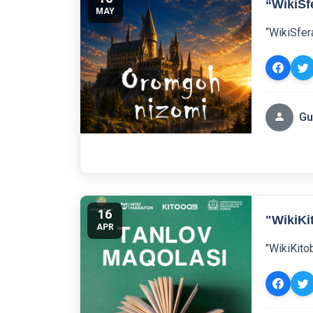
“WikiSf
MAY
“WikiSfer
Gu
16
"WikiKi
APR
"WikiKitob