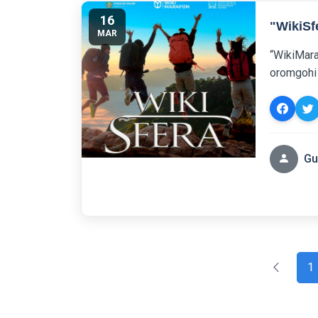
16
"WikiSf
MAR
“WikiMaraf
oromgohi 
Gu
1