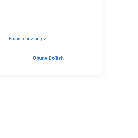
Bizning yangiliklar roʻyxatiga obuna boʻling
va muhim tadbirlar va kurs eʻlonlarini
oʻtkazib yubormang.
Obuna Boʻlish