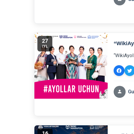
27
“WikiAy
IYL
“WikiAyol
Gu
16