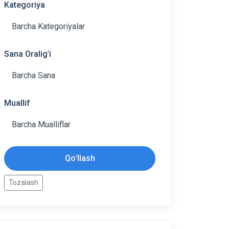
Kategoriya
Sana Oraligʻi
Muallif
Qoʻllash
Tozalash