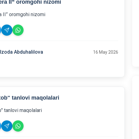
era II” oromgohi nizomi
a II” oromgohi nizomi
lzoda Abduhalilova
16 May 2026
tob" tanlovi maqolalari
" tanlovi maqolalari