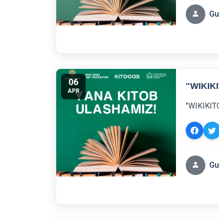
Gu
06
"WIKIK
APR
"WIKIKIT
Gu