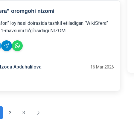
era" oromgohi nizomi
on” loyihasi doirasida tashkil etiladigan “WikiSfera”
1-mavsumi to‘g‘risidagi NIZOM
lzoda Abduhalilova
16 Mar 2026
2
3