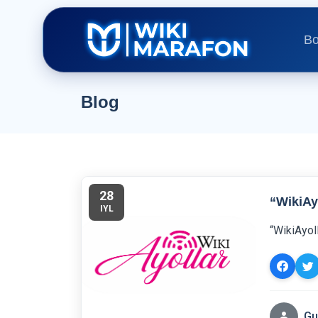
Bo
Blog
28
“WikiAyo
IYL
“WikiAyoll
Gu