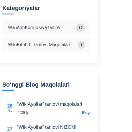
Kategoriyalar
WikiAntiKorrupsiya tanlovi
19
WikiKitob II Tanlovi Maqolalari
1
Soʻnggi Blog Maqolalari
“WikiAyollar” tanlovi maqolalari
28
IYL
28 Iyl
Blog
“WikiAyollar” tanlovi NIZOMI
27