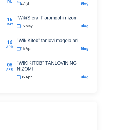
IYL
27 Iyl
Blog
“WikiSfera II” oromgohi nizomi
16
MAY
16 May
Blog
"WikiKitob" tanlovi maqolalari
16
APR
16 Apr
Blog
"WIKIKITOB" TANLOVINING
06
NIZOMI
APR
06 Apr
Blog
Yangiliklar Bilan Tanishib
Turing