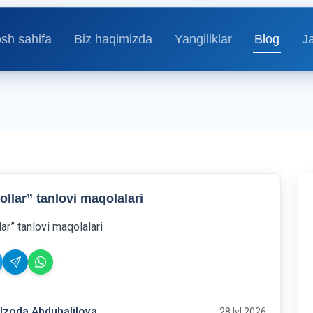
sh sahifa
Biz haqimizda
Yangiliklar
Blog
J
llar” tanlovi maqolalari
ar” tanlovi maqolalari
lzoda Abduhalilova
28 Iyl 2026