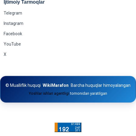
Ijtimoiy Tarmoqlar
Telegram
Instagram
Facebook
YouTube
X
©
Mualliflik huquqi
WikiMarafon
Barcha huquqlar himoyalangan
Yoshlar ishlari agentligi
tomonidan yaratilgan