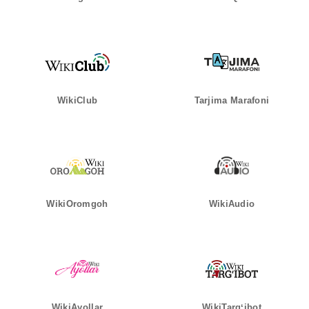
WikiClub
Tarjima Marafoni
WikiOromgoh
WikiAudio
WikiAyollar
WikiTargʻibot