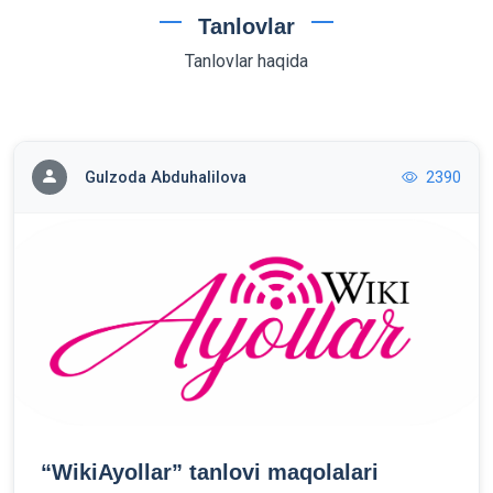
Tanlovlar
Tanlovlar haqida
Gulzoda Abduhalilova
2390
“WikiAyollar” tanlovi maqolalari