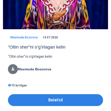
Maxmuda Bozorova
14.07.2026
"Oltin sher"ni oʻgʻirlagan kelin
"Oltin sher"ni oʻgʻirlagan kelin
Maxmuda Bozorova
75 koʻrilgan
Batafsil