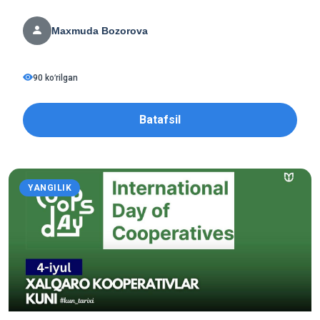
Maxmuda Bozorova
90 koʻrilgan
Batafsil
YANGILIK