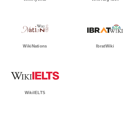
WikiNations
IbratWiki
WikiIELTS