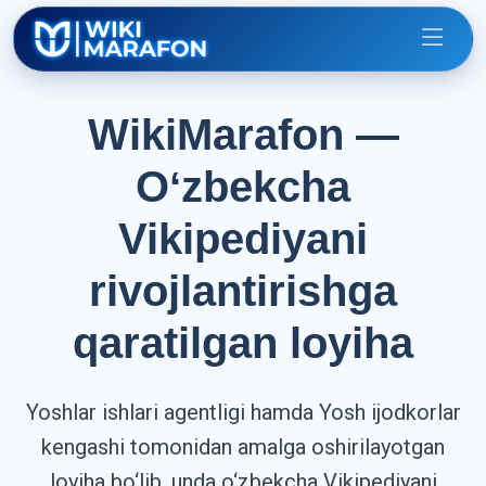
WikiMarafon —
Oʻzbekcha
Vikipediyani
rivojlantirishga
qaratilgan loyiha
Yoshlar ishlari agentligi hamda Yosh ijodkorlar
kengashi tomonidan amalga oshirilayotgan
loyiha bo‘lib, unda o‘zbekcha Vikipediyani