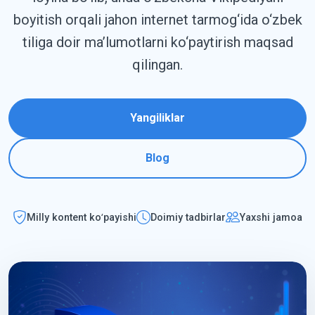
boyitish orqali jahon internet tarmog‘ida o‘zbek
tiliga doir ma’lumotlarni ko‘paytirish maqsad
qilingan.
Yangiliklar
Blog
Milly kontent koʻpayishi
Doimiy tadbirlar
Yaxshi jamoa