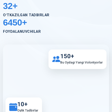
50
+
OʻTKAZILGAN TADBIRLAR
10000
+
FOYDALANUVCHILAR
150+
Bu Oydagi Yangi Volontyorlar
10+
Oylik Tadbirlar