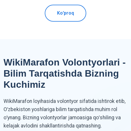
Koʻproq
WikiMarafon Volontyorlari -
Bilim Tarqatishda Bizning
Kuchimiz
WikiMarafon loyihasida volontyor sifatida ishtirok etib,
Oʻzbekiston yoshlariga bilim tarqatishda muhim rol
oʻynang. Bizning volontyorlar jamoasiga qoʻshiling va
kelajak avlodini shakllantirishda qatnashing.