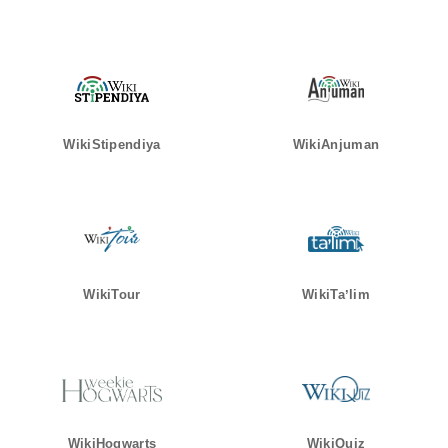
WikiStipendiya
WikiAnjuman
WikiTour
WikiTaʼlim
WikiHogwarts
WikiQuiz