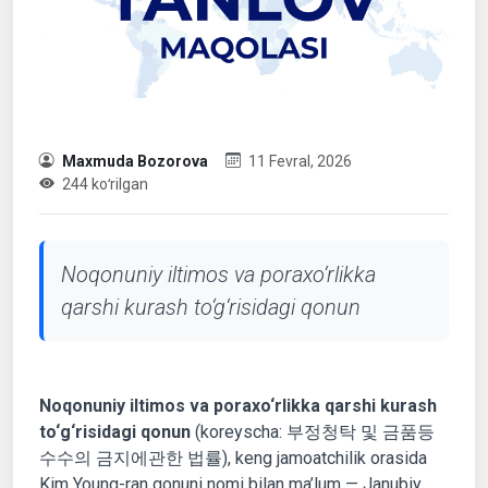
Maxmuda Bozorova
11 Fevral, 2026
244 koʻrilgan
Noqonuniy iltimos va poraxo‘rlikka
qarshi kurash to‘g‘risidagi qonun
Noqonuniy iltimos va poraxo‘rlikka qarshi kurash
to‘g‘risidagi qonun
(koreyscha: 부정청탁 및 금품등
수수의 금지에관한 법률), keng jamoatchilik orasida
Kim Young-ran qonuni nomi bilan ma’lum — Janubiy