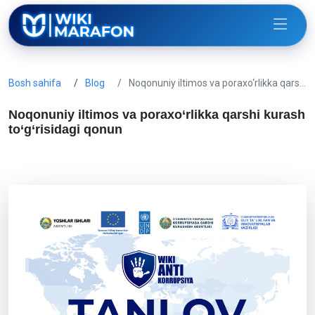
Bosh sahifa
Blog
Noqonuniy iltimos va poraxo‘rlikka qars…
Noqonuniy iltimos va poraxo‘rlikka qarshi kurash
to‘g‘risidagi qonun