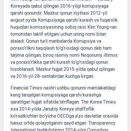
Koreyada qabul qilingan 2016-yilgi korrupsiyaga
qarshi qonundir. Mazkur qonun loyihasi 2012-yil
avgust oyida Korrupsiyaga qarshi kurash va fuqarolik
huquqlari komissiyasining sobiq raisi Kim Young-ran
tomonidan taklif etilgani uchun uning nomi bilan
ataladi. Qonun turli manbalarda Korrupsiya va
poraxo‘rlikni taqiqlash to‘g‘risidagi qonun deb ham
tarjima qilingan, biroq rasmiy nomi Noqonuniy iltimos
va poraxo‘rlikka qarshi kurash to‘g‘risidagi qonun
hisoblanadi. Mazkur hujjat 2015-yilda qabul qilingan
va 2016-yil 28-sentabrdan kuchga kirgan.
Financial Times nashri ushbu qonunni mamlakatdagi
keng tarqalgan korrupsiyaga qarshi kurashga
qaratilgan hujjat sifatida ta’riflagan. The Korea Times
esa 2014-yilda Janubiy Koreya shaffoflik
ko‘rsatkichlari bo‘yicha OECDga a’zo davlatlar orasida
hanuz ortda qolayotganini qayd etgan. Transparency
International tashkilotining 2014-yilgi Corruption