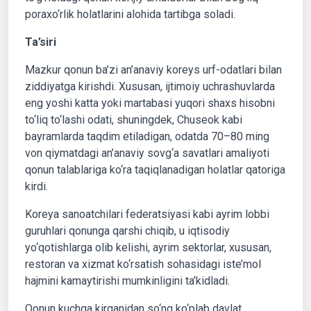
poraxo‘rlik holatlarini alohida tartibga soladi.
Ta’siri
Mazkur qonun ba’zi an’anaviy koreys urf-odatlari bilan
ziddiyatga kirishdi. Xususan, ijtimoiy uchrashuvlarda
eng yoshi katta yoki martabasi yuqori shaxs hisobni
to‘liq to‘lashi odati, shuningdek, Chuseok kabi
bayramlarda taqdim etiladigan, odatda 70–80 ming
von qiymatdagi an’anaviy sovg‘a savatlari amaliyoti
qonun talablariga ko‘ra taqiqlanadigan holatlar qatoriga
kirdi.
Koreya sanoatchilari federatsiyasi kabi ayrim lobbi
guruhlari qonunga qarshi chiqib, u iqtisodiy
yo‘qotishlarga olib kelishi, ayrim sektorlar, xususan,
restoran va xizmat ko‘rsatish sohasidagi iste’mol
hajmini kamaytirishi mumkinligini ta’kidladi.
Qonun kuchga kirganidan so‘ng ko‘plab davlat