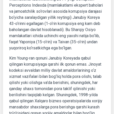
Perceptions Indexda (mamlakatlarni ekspert baholari
va jamoatchilik so‘rovlari asosida korrupsiya darajasi
bo‘yicha saralaydigan yillik reytingi) Janubiy Koreya
43-o‘rinni egallagan (1-o‘rin korrupsiya eng kam deb
baholangan davlat hisoblanadi). Bu Sharqiy Osiyo
mamlakatlari ichida uchinchi eng yaxshi natija bo‘lib,
faqat Yaponiya (15-o‘rin) va Taivan (35-o‘rin) undan
yuqoriroq ko‘rsatkichga ega bo‘lgan.
Kim Young-ran qonuni Janubiy Koreyada qabul
qilingan korrupsiyaga qarshi ilk qonun emas. Jinoyat
kodeksi avvaldan milliy davlat amaldorlarining o‘z
xizmat vazifalari bilan bog‘liq holda pora olishi, talab
qilishi yoki olishga va’da berishini, shuningdek, har
qanday shaxs tomonidan pora taklif qilinishi yoki
berilishini taqiqlab kelgan. Shuningdek, 1998-yilda
qabul qilingan Xalqaro biznes operatsiyalarida xorijiy
mansabdor shaxslarga pora berishga qarshi kurash
to‘g‘risidagi qonun xorijiy amaldorlar bilan bog‘liq