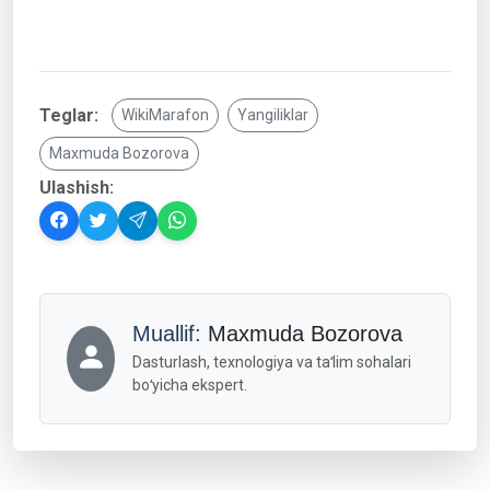
Teglar:
WikiMarafon
Yangiliklar
Maxmuda Bozorova
Ulashish:
Muallif:
Maxmuda Bozorova
Dasturlash, texnologiya va taʻlim sohalari
boʻyicha ekspert.