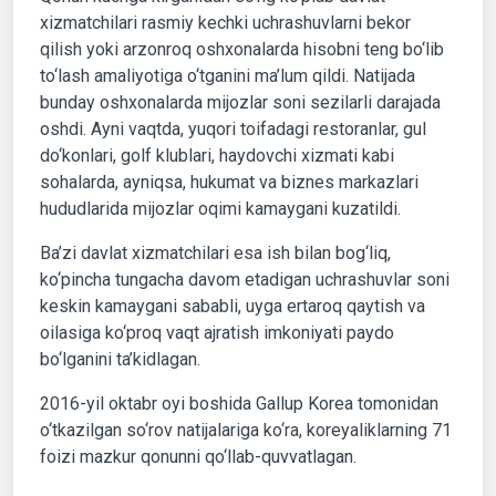
xizmatchilari rasmiy kechki uchrashuvlarni bekor
qilish yoki arzonroq oshxonalarda hisobni teng bo‘lib
to‘lash amaliyotiga o‘tganini ma’lum qildi. Natijada
bunday oshxonalarda mijozlar soni sezilarli darajada
oshdi. Ayni vaqtda, yuqori toifadagi restoranlar, gul
do‘konlari, golf klublari, haydovchi xizmati kabi
sohalarda, ayniqsa, hukumat va biznes markazlari
hududlarida mijozlar oqimi kamaygani kuzatildi.
Ba’zi davlat xizmatchilari esa ish bilan bog‘liq,
ko‘pincha tungacha davom etadigan uchrashuvlar soni
keskin kamaygani sababli, uyga ertaroq qaytish va
oilasiga ko‘proq vaqt ajratish imkoniyati paydo
bo‘lganini ta’kidlagan.
2016-yil oktabr oyi boshida Gallup Korea tomonidan
o‘tkazilgan so‘rov natijalariga ko‘ra, koreyaliklarning 71
foizi mazkur qonunni qo‘llab-quvvatlagan.