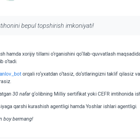
tihonini bepul topshirish imkoniyati!
sh hamda xorijiy tillarni o‘rganishini qo‘llab-quvvatlash maqsadi
b o‘tadi.
anlov_bot
orqali ro‘yxatdan o‘tasiz, do‘stlaringizni taklif qilasiz
rasiz.
satgan
30 nafar
g‘olibning Milliy sertifikat yoki CEFR imtihonida ish
siyaga qarshi kurashish agentligi hamda Yoshlar ishlari agentligi.
an boy bermang!