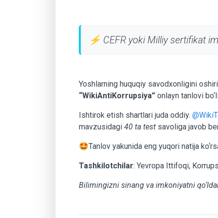
⚡ CEFR yoki Milliy sertifikat im
Yoshlarning huquqiy savodxonligini oshiri
“WikiAntiKorrupsiya”
onlayn tanlovi bo‘li
Ishtirok etish shartlari juda oddiy.
@WikiT
mavzusidagi
40 ta test
savoliga javob be
🤩Tanlov yakunida eng yuqori natija ko‘r
Tashkilotchilar
: Yevropa Ittifoqi, Korrup
Bilimingizni sinang va imkoniyatni qo‘ld