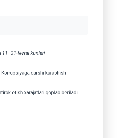
da
11–21-fevral kunlari
 va Korrupsiyaga qarshi kurashish
tirok etish xarajatlari qoplab beriladi.