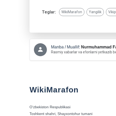
Teglar:
WikiMarafon
Yangilik
Viki
Manba / Muallif:
Nurmuhammad Fa
Rasmiy xabarlar va eʻlonlarni yetkazib b
WikiMarafon
Oʻzbekiston Respublikasi
Toshkent shahri, Shayxontohur tumani