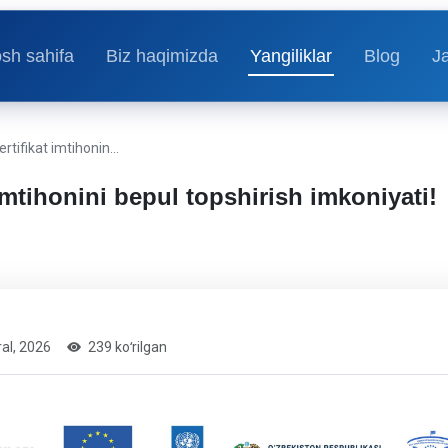
sh sahifa
Biz haqimizda
Yangiliklar
Blog
J
ertifikat imtihonin…
 imtihonini bepul topshirish imkoniyati!
ral, 2026
239 koʻrilgan