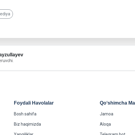
pediya
yzullayev
eruvchi.
Foydali Havolalar
Qoʻshimcha Maʻ
Bosh sahifa
Jamoa
Biz haqimizda
Aloqa
Yangiliklar
Telegram bot