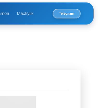
amoa
Maxfiylik
Telegram