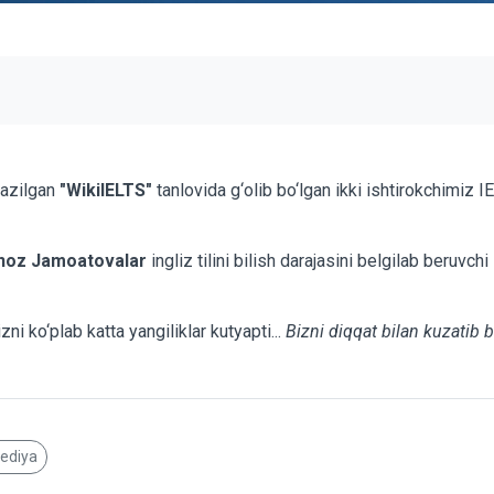
kazilgan
"WikiIELTS"
tanlovida g‘olib bo‘lgan ikki ishtirokchimiz I
noz Jamoatovalar
ingliz tilini bilish darajasini belgilab beruvc
ni ko‘plab katta yangiliklar kutyapti...
Bizni diqqat bilan kuzatib 
pediya