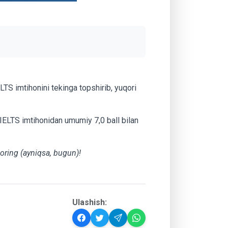
ELTS imtihonini tekinga topshirib, yuqori
hi IELTS imtihonidan umumiy 7,0 ball bilan
boring (ayniqsa, bugun)!
Ulashish: