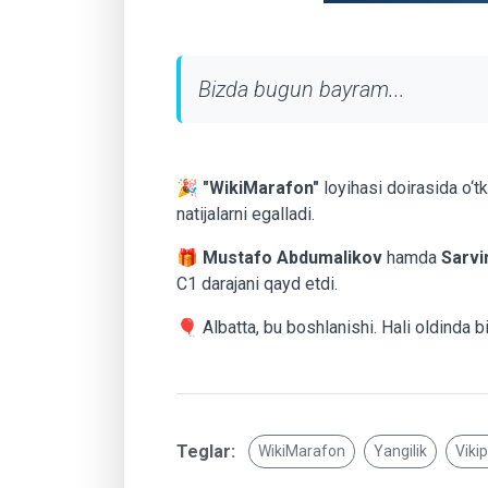
Bizda bugun bayram...
🎉
"WikiMarafon"
loyihasi doirasida o‘t
natijalarni egalladi.
🎁
Mustafo Abdumalikov
hamda
Sarvi
C1 darajani qayd etdi.
🎈 Albatta, bu boshlanishi. Hali oldinda biz
Teglar:
WikiMarafon
Yangilik
Viki