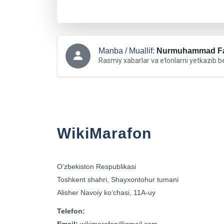
Manba / Muallif:
Nurmuhammad Fa
Rasmiy xabarlar va eʻlonlarni yetkazib b
WikiMarafon
Oʻzbekiston Respublikasi
Toshkent shahri, Shayxontohur tumani
Alisher Navoiy koʻchasi, 11A-uy
Telefon: