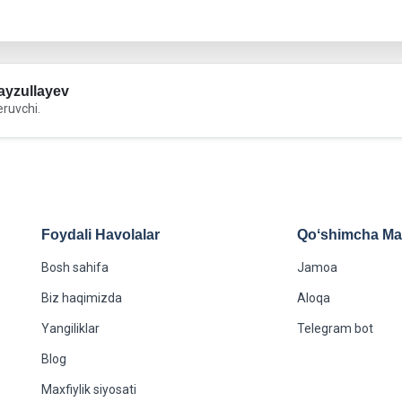
yzullayev
eruvchi.
Foydali Havolalar
Qoʻshimcha Maʻ
Bosh sahifa
Jamoa
Biz haqimizda
Aloqa
Yangiliklar
Telegram bot
Blog
Maxfiylik siyosati