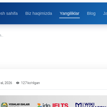
sh sahifa
Biz haqimizda
Yangiliklar
Blog
J
...
ral, 2026
127 koʻrilgan