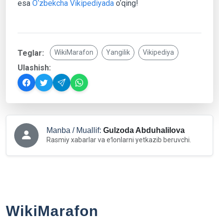
esa
O‘zbekcha Vikipediyada
o‘qing!
Teglar:
WikiMarafon
Yangilik
Vikipediya
Ulashish:
Manba / Muallif:
Gulzoda Abduhalilova
Rasmiy xabarlar va eʻlonlarni yetkazib beruvchi.
WikiMarafon