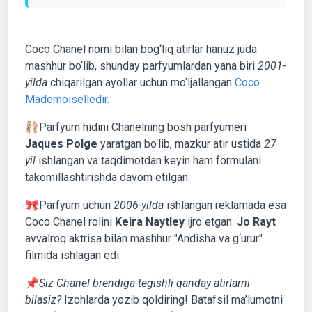
Coco Chanel nomi bilan bog‘liq atirlar hanuz juda
mashhur bo‘lib, shunday parfyumlardan yana biri
2001-
yilda
chiqarilgan ayollar uchun mo‘ljallangan
Coco
Mademoiselledir.
🩰Parfyum hidini Chanelning bosh parfyumeri
Jaques Polge
yaratgan bo‘lib, mazkur atir ustida
27
yil
ishlangan va taqdimotdan keyin ham formulani
takomillashtirishda davom etilgan.
🎀Parfyum uchun
2006-yilda
ishlangan reklamada esa
Coco Chanel rolini
Keira Naytley
ijro etgan.
Jo Rayt
avvalroq aktrisa bilan mashhur "Andisha va g‘urur"
filmida ishlagan edi.
📌
Siz Chanel brendiga tegishli qanday atirlarni
bilasiz?
Izohlarda yozib qoldiring! Batafsil ma’lumotni