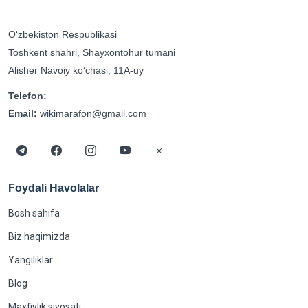
Oʻzbekiston Respublikasi
Toshkent shahri, Shayxontohur tumani
Alisher Navoiy koʻchasi, 11A-uy
Telefon:
Email:
wikimarafon@gmail.com
Foydali Havolalar
Bosh sahifa
Biz haqimizda
Yangiliklar
Blog
Maxfiylik siyosati