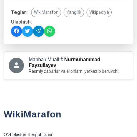
Teglar:
WikiMarafon
Yangilik
Vikipediya
Ulashish:
Manba / Muallif:
Nurmuhammad
Fayzullayev
Rasmiy xabarlar va eʻlonlarni yetkazib beruvchi.
WikiMarafon
Oʻzbekiston Respublikasi