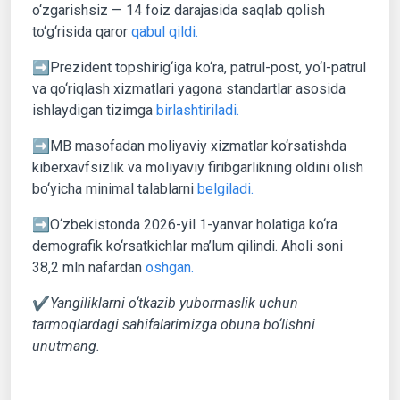
o‘zgarishsiz — 14 foiz darajasida saqlab qolish
to‘g‘risida qaror
qabul qildi.
➡️Prezident topshirig‘iga ko‘ra, patrul-post, yo‘l-patrul
va qo‘riqlash xizmatlari yagona standartlar asosida
ishlaydigan tizimga
birlashtiriladi.
➡️MB masofadan moliyaviy xizmatlar ko‘rsatishda
kiberxavfsizlik va moliyaviy firibgarlikning oldini olish
bo‘yicha minimal talablarni
belgiladi.
➡️O‘zbekistonda 2026-yil 1-yanvar holatiga ko‘ra
demografik ko‘rsatkichlar ma’lum qilindi. Aholi soni
38,2 mln nafardan
oshgan.
✔️
Yangiliklarni o‘tkazib yubormaslik uchun
tarmoqlardagi sahifalarimizga obuna bo‘lishni
unutmang.