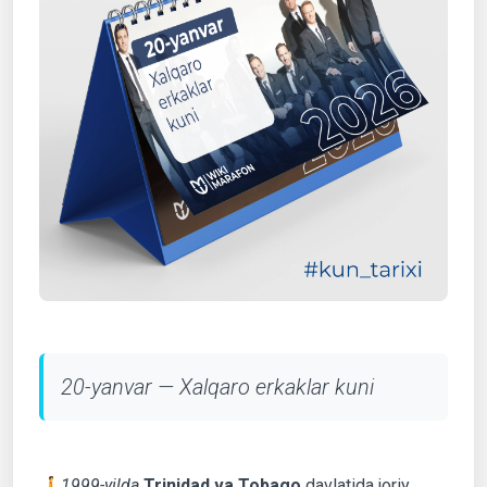
20-yanvar — Xalqaro erkaklar kuni
🚶‍➡️
1999-yilda
Trinidad va Tobago
davlatida joriy