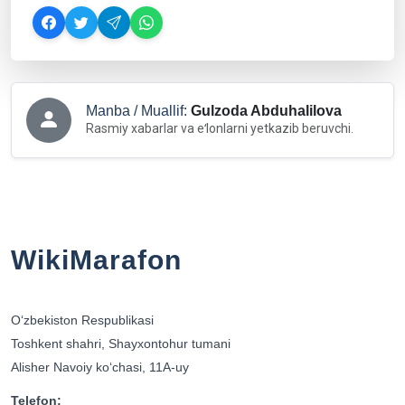
Manba / Muallif:
Gulzoda Abduhalilova
Rasmiy xabarlar va eʻlonlarni yetkazib beruvchi.
WikiMarafon
Oʻzbekiston Respublikasi
Toshkent shahri, Shayxontohur tumani
Alisher Navoiy koʻchasi, 11A-uy
Telefon: