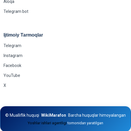
Aloqa
Telegram bot
Ijtimoiy Tarmoqlar
Telegram
Instagram
Facebook
YouTube
X
©
Mualliflik huquqi
WikiMarafon
Barcha huquqlar himoyalangan
Yoshlar ishlari agentligi
tomonidan yaratilgan