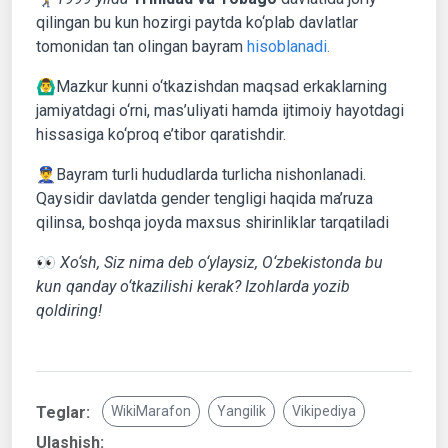
qilingan bu kun hozirgi paytda ko‘plab davlatlar
tomonidan tan olingan bayram
hisoblanadi.
🙆‍♂️Mazkur kunni o‘tkazishdan maqsad erkaklarning
jamiyatdagi o‘rni, mas’uliyati hamda ijtimoiy hayotdagi
hissasiga ko‘proq e’tibor qaratishdir.
👮‍♂️Bayram turli hududlarda turlicha nishonlanadi.
Qaysidir davlatda gender tengligi haqida ma’ruza
qilinsa, boshqa joyda maxsus shirinliklar tarqatiladi
👀
Xo‘sh, Siz nima deb o‘ylaysiz, O‘zbekistonda bu
kun qanday o‘tkazilishi kerak? Izohlarda yozib
qoldiring!
Teglar:
WikiMarafon
Yangilik
Vikipediya
Ulashish: