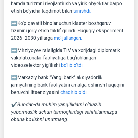
hamda turizmni rivojlantirish va yirik obyektlar barpo
etish bo‘yicha taqdimot bilan
tanishdi.
➡️Ko‘p qavatli binolar uchun klaster boshqaruv
tizimini joriy etish taklif qilindi. Huquqiy eksperiment
2026−2030 yillarga
mo‘ljallangan.
➡️Mirziyoyev raisligida TIV va xorijdagi diplomatik
vakolatxonalar faoliyatiga bag‘ishlangan
videoselektor yig‘ilishi
bo‘lib o‘tdi.
➡️Markaziy bank "Yangi bank" aksiyadorlik
jamiyatining bank faoliyatini amalga oshirish huquqini
beruvchi litsenziyasini
chaqirib oldi.
✔️
Bundan-da muhim yangiliklarni o‘tkazib
yubormaslik uchun tarmoqlardagi sahifalarimizga
obuna bo‘lishni unutmang.