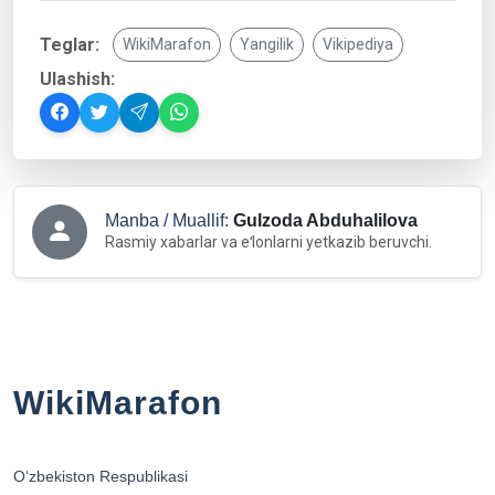
Teglar:
WikiMarafon
Yangilik
Vikipediya
Ulashish:
Manba / Muallif:
Gulzoda Abduhalilova
Rasmiy xabarlar va eʻlonlarni yetkazib beruvchi.
WikiMarafon
Oʻzbekiston Respublikasi