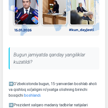
Bugun jamiyatda qanday yangiliklar
kuzatildi?
➡️O‘zbekistonda bugun, 15-yanvardan boshlab aholi
va qishloq xo‘jaligini ro‘yxatga olishning birinchi
bosqichi
boshlandi.
➡️Prezident xalqaro madaniy tadbirlar natijalari