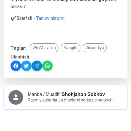
berasiz.
✔️Batafsil -
Tanlov nizomi
.
Teglar:
WikiMarafon
Yangilik
Vikipediya
Ulashish:
Manba / Muallif:
Shohjahon Sobirov
Rasmiy xabarlar va eʻlonlarni yetkazib beruvchi.