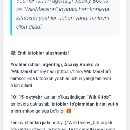
Yoshlar ishlari agentligi, Asaxiy Books
va “WikiMarafon” loyihasi hamkorlikda
kitobxon yoshlar uchun yangi tanlovni
e’lon qiladi.
📚 Endi kitoblar ulashamiz!
Yoshlar ishlari agentligi, Asaxiy Books
va
“WikiMarafon” loyihasi (https://t.me/WikiMarafon)
hamkorlikda kitobxon yoshlar uchun yangi tanlovni
e’lon qiladi.
10–15-oktyabr
kunlari o‘tkaziladigan
“WikiKitob”
tanlovida qatnashib,
kitoblar to‘plamidan birini yutib
olish
imkoniga ega bo‘ling! 🎁
Tanlov shartlari juda oddiy. @WikiTanlov_bot orqali
ro‘yxatdan o‘tasiz va botdagi
test savollariga
javob