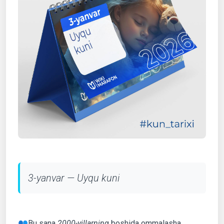
3-yanvar — Uyqu kuni
👥Bu sana
2000-yillarning
boshida ommalasha