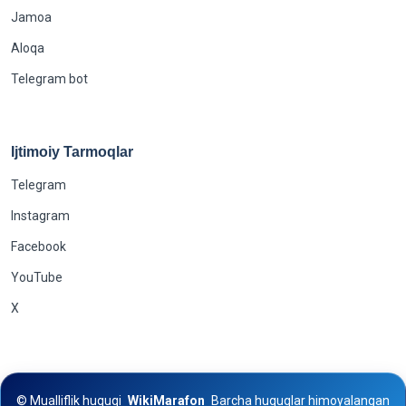
Jamoa
Aloqa
Telegram bot
Ijtimoiy Tarmoqlar
Telegram
Instagram
Facebook
YouTube
X
©
Mualliflik huquqi
WikiMarafon
Barcha huquqlar himoyalangan