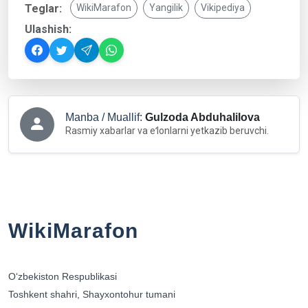
Teglar:
WikiMarafon
Yangilik
Vikipediya
Ulashish:
Manba / Muallif:
Gulzoda Abduhalilova
Rasmiy xabarlar va eʻlonlarni yetkazib beruvchi.
WikiMarafon
Oʻzbekiston Respublikasi
Toshkent shahri, Shayxontohur tumani