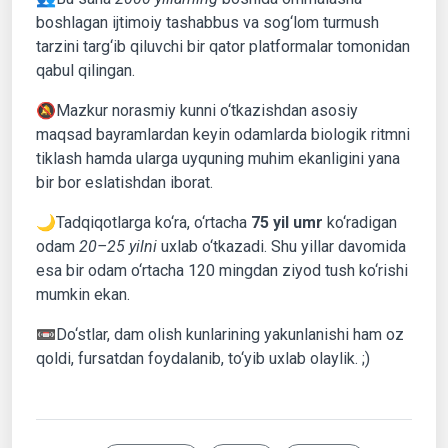
boshlagan ijtimoiy tashabbus va sog‘lom turmush
tarzini targ‘ib qiluvchi bir qator platformalar tomonidan
qabul qilingan.
🔕Mazkur norasmiy kunni o‘tkazishdan asosiy
maqsad bayramlardan keyin odamlarda biologik ritmni
tiklash hamda ularga uyquning muhim ekanligini yana
bir bor eslatishdan iborat.
🌙Tadqiqotlarga ko‘ra, o‘rtacha
75 yil umr
ko‘radigan
odam
20–25 yilni
uxlab o‘tkazadi. Shu yillar davomida
esa bir odam o‘rtacha 120 mingdan ziyod tush ko‘rishi
mumkin ekan.
📼Do‘stlar, dam olish kunlarining yakunlanishi ham oz
qoldi, fursatdan foydalanib, to‘yib uxlab olaylik. ;)