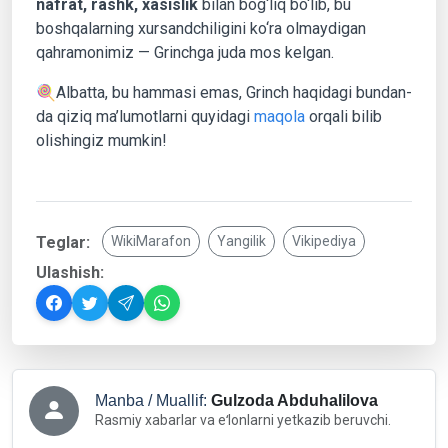
nafrat, rashk, xasislik
bilan bog‘liq bo‘lib, bu
boshqalarning xursandchiligini ko‘ra olmaydigan
qahramonimiz — Grinchga juda mos kelgan.
🍭Albatta, bu hammasi emas, Grinch haqidagi bundan-
da qiziq ma’lumotlarni quyidagi
maqola
orqali bilib
olishingiz mumkin!
Teglar:
WikiMarafon
Yangilik
Vikipediya
Ulashish:
Manba / Muallif:
Gulzoda Abduhalilova
Rasmiy xabarlar va eʻlonlarni yetkazib beruvchi.