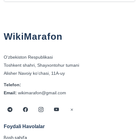
WikiMarafon
Oʻzbekiston Respublikasi
Toshkent shahri, Shayxontohur tumani
Alisher Navoiy koʻchasi, 11A-uy
Telefon:
Email:
wikimarafon@gmail.com
Foydali Havolalar
Bosh sahifa