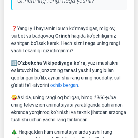
Grinchning rangi nega yashil?
❓Yangi yil bayramini xush ko‘rmaydigan, mijg‘ov,
surbet va badqovoq
Grinch
haqida ko‘pchiligimiz
eshitgan bo‘lsak kerak. Hech sizni nega uning rangi
yashil ekanligi qiziqtirganmi?
🔠
O‘zbekcha Vikipediyaga ko‘ra,
yuzi mushukni
eslatuvchi bu jonzotning tanasi yashil yung bilan
qoplangan bo‘lib, aynan shu rang uning noodatiy, sal
g‘alati fe’l-atvorini
ochib bergan
.
🤪Aslida, uning rangi oq bo‘lgan, biroq
1966-yilda
uning televizion animatsiyasi yaratilganda qahramon
ekranda yorqinroq ko‘rinishi va texnik jihatdan arzonga
tushishi uchun yashil rang tanlangan.
🎄 Haqiqatdan ham animatsiyalarda yashil rang