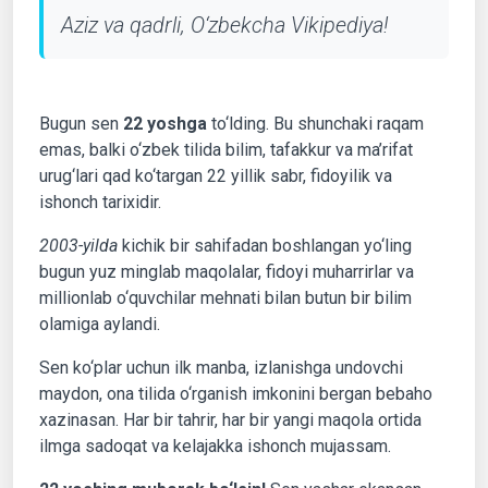
Aziz va qadrli, O‘zbekcha Vikipediya!
Bugun sen
22 yoshga
to‘lding. Bu shunchaki raqam
emas, balki o‘zbek tilida bilim, tafakkur va ma’rifat
urug‘lari qad ko‘targan 22 yillik sabr, fidoyilik va
ishonch tarixidir.
2003-yilda
kichik bir sahifadan boshlangan yo‘ling
bugun yuz minglab maqolalar, fidoyi muharrirlar va
millionlab o‘quvchilar mehnati bilan butun bir bilim
olamiga aylandi.
Sen ko‘plar uchun ilk manba, izlanishga undovchi
maydon, ona tilida o‘rganish imkonini bergan bebaho
xazinasan. Har bir tahrir, har bir yangi maqola ortida
ilmga sadoqat va kelajakka ishonch mujassam.