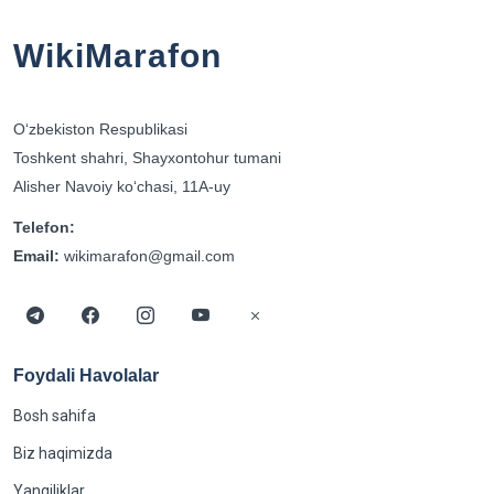
WikiMarafon
Oʻzbekiston Respublikasi
Toshkent shahri, Shayxontohur tumani
Alisher Navoiy koʻchasi, 11A-uy
Telefon:
Email:
wikimarafon@gmail.com
Foydali Havolalar
Bosh sahifa
Biz haqimizda
Yangiliklar