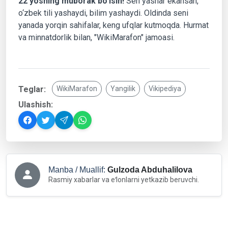
22 yoshing muborak bo‘lsin!
Sen yashar ekansan,
o‘zbek tili yashaydi, bilim yashaydi. Oldinda seni
yanada yorqin sahifalar, keng ufqlar kutmoqda. Hurmat
va minnatdorlik bilan, "WikiMarafon" jamoasi.
Teglar:
WikiMarafon
Yangilik
Vikipediya
Ulashish:
Manba / Muallif:
Gulzoda Abduhalilova
Rasmiy xabarlar va eʻlonlarni yetkazib beruvchi.