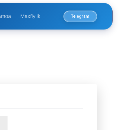
amoa
Maxfiylik
Telegram