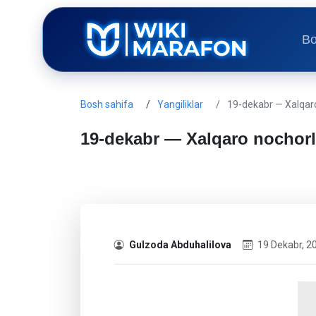
Bo
Bosh sahifa
Yangiliklar
19-dekabr — Xalqar
19-dekabr — Xalqaro nochorl
Gulzoda Abduhalilova
19 Dekabr, 2