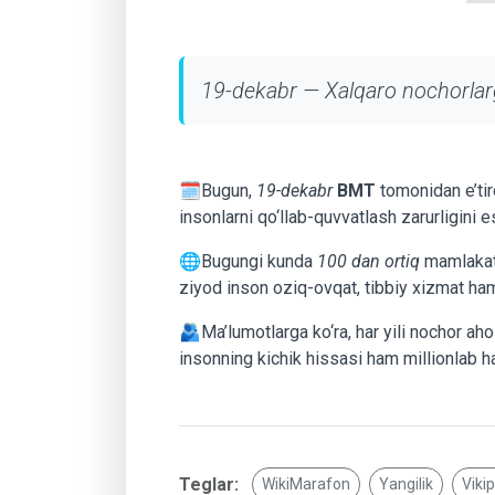
19-dekabr — Xalqaro nochorlar
🗓Bugun,
19-dekabr
BMT
tomonidan e’tir
insonlarni qo‘llab-quvvatlash zarurligini e
🌐Bugungi kunda
100 dan ortiq
mamlakatd
ziyod inson oziq-ovqat, tibbiy xizmat ham
🫂Ma’lumotlarga ko‘ra, har yili nochor aho
insonning kichik hissasi ham millionlab ha
Teglar:
WikiMarafon
Yangilik
Viki