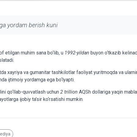
ga yordam berish kuni
of etilgan muhim sana bo‘lib, u
1992-yildan
buyon o‘tkazib kelinad
slatadi.
a xayriya va gumanitar tashkilotlar faoliyat yuritmoqda va ularnin
da ijtimoiy yordamga ega bo‘lyapti.
lini qo‘llab-quvvatlash uchun
2 trillion
AQSh dollariga yaqin mablag‘
yotlarga ijobiy ta’sir ko‘rsatishi mumkin.
pediya