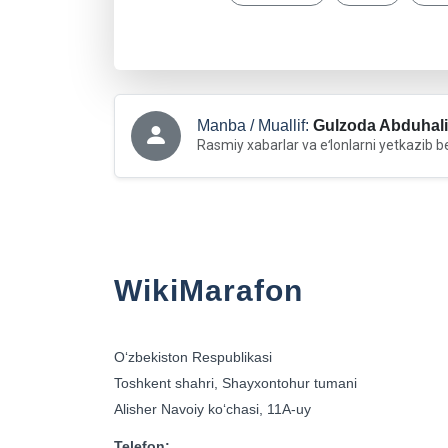
Manba / Muallif:
Gulzoda Abduhali
Rasmiy xabarlar va eʻlonlarni yetkazib b
WikiMarafon
Oʻzbekiston Respublikasi
Toshkent shahri, Shayxontohur tumani
Alisher Navoiy koʻchasi, 11A-uy
Telefon: