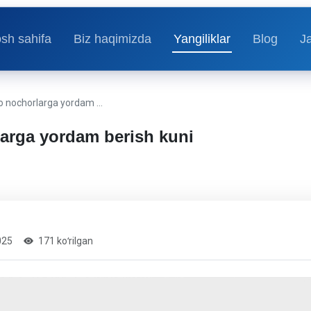
sh sahifa
Biz haqimizda
Yangiliklar
Blog
J
o nochorlarga yordam …
arga yordam berish kuni
025
171 koʻrilgan