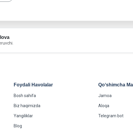
lova
eruvchi.
Foydali Havolalar
Qoʻshimcha Maʻ
Bosh sahifa
Jamoa
Biz haqimizda
Aloqa
Yangiliklar
Telegram bot
Blog