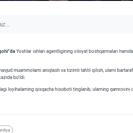
z...
gohi"da
Yoshlar ishlari agentligining viloyat boshqarmalari hamda 
vjud muammolarni aniqlash va tizimli tahlil qilish, ularni bartara
azida bo‘ldi.
i loyihalarning qisqacha hisoboti tinglanib, ularning qamrovini 
pediya