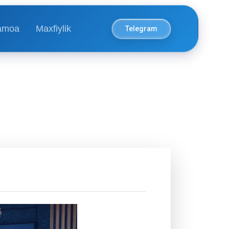
amoa
Maxfiylik
Telegram