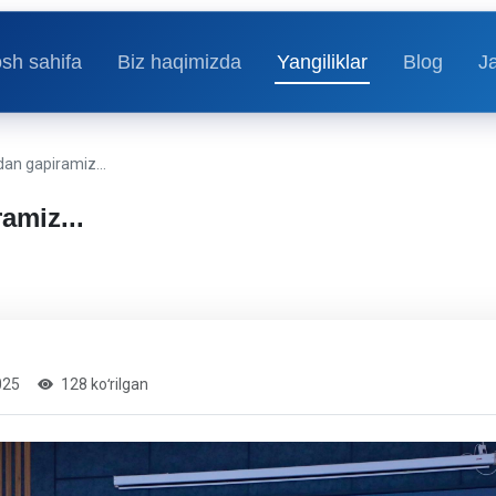
sh sahifa
Biz haqimizda
Yangiliklar
Blog
J
an gapiramiz...
amiz...
025
128 koʻrilgan