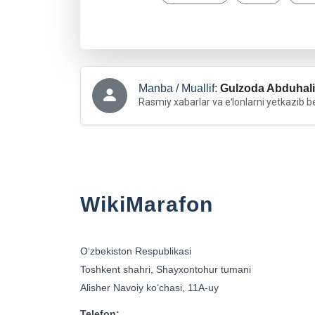
Manba / Muallif:
Gulzoda Abduhali
Rasmiy xabarlar va eʻlonlarni yetkazib b
WikiMarafon
Oʻzbekiston Respublikasi
Toshkent shahri, Shayxontohur tumani
Alisher Navoiy koʻchasi, 11A-uy
Telefon: