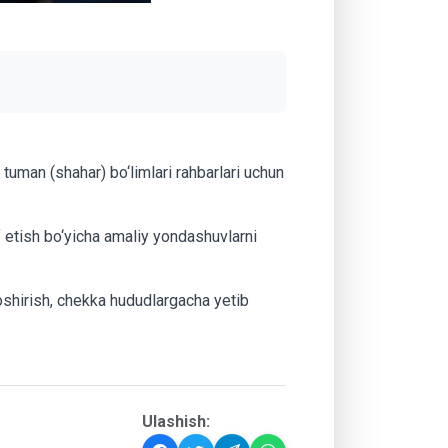
tuman (shahar) bo‘limlari rahbarlari uchun
f etish bo‘yicha amaliy yondashuvlarni
oshirish, chekka hududlargacha yetib
Ulashish: