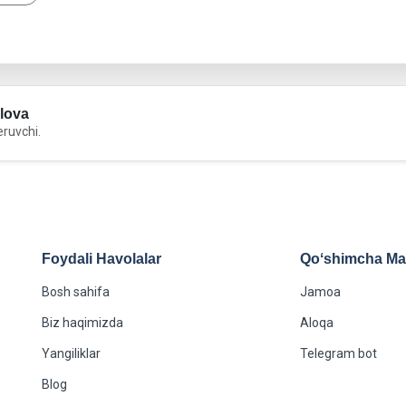
lova
eruvchi.
Foydali Havolalar
Qoʻshimcha Maʻ
Bosh sahifa
Jamoa
Biz haqimizda
Aloqa
Yangiliklar
Telegram bot
Blog