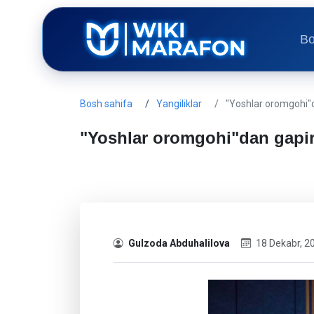
Bo
Bosh sahifa
Yangiliklar
"Yoshlar oromgohi"d
"Yoshlar oromgohi"dan gapir
Gulzoda Abduhalilova
18 Dekabr, 2