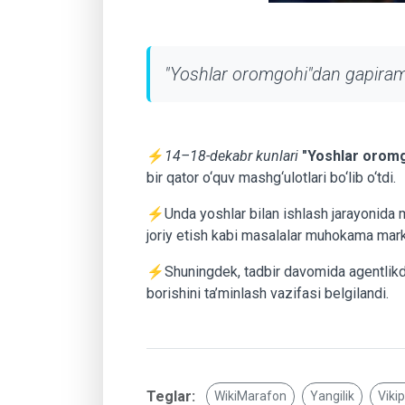
"Yoshlar oromgohi"dan gapirami
⚡️
14–18-dekabr kunlari
"Yoshlar orom
bir qator o‘quv mashg‘ulotlari bo‘lib o‘tdi.
⚡️Unda yoshlar bilan ishlash jarayonida ma
joriy etish kabi masalalar muhokama mark
⚡️Shuningdek, tadbir davomida agentlikdag
borishini ta’minlash vazifasi belgilandi.
Teglar:
WikiMarafon
Yangilik
Viki