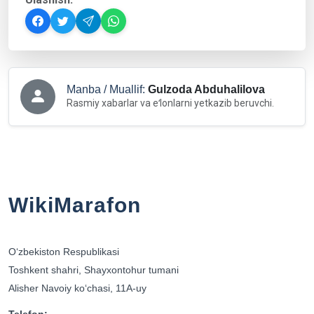
Manba / Muallif:
Gulzoda Abduhalilova
Rasmiy xabarlar va eʻlonlarni yetkazib beruvchi.
WikiMarafon
Oʻzbekiston Respublikasi
Toshkent shahri, Shayxontohur tumani
Alisher Navoiy koʻchasi, 11A-uy