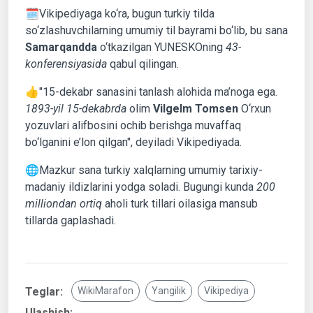
🗓Vikipediyaga ko‘ra, bugun turkiy tilda
so‘zlashuvchilarning umumiy til bayrami bo‘lib, bu sana
Samarqandda
o‘tkazilgan YUNESKOning
43-
konferensiyasida
qabul qilingan.
👍"15-dekabr sanasini tanlash alohida ma’noga ega.
1893-yil 15-dekabrda
olim
Vilgelm Tomsen
O‘rxun
yozuvlari alifbosini ochib berishga muvaffaq
bo‘lganini e’lon qilgan", deyiladi Vikipediyada.
🌐Mazkur sana turkiy xalqlarning umumiy tarixiy-
madaniy ildizlarini yodga soladi. Bugungi kunda
200
milliondan ortiq
aholi turk tillari oilasiga mansub
tillarda gaplashadi.
Teglar:
WikiMarafon
Yangilik
Vikipediya
Ulashish: