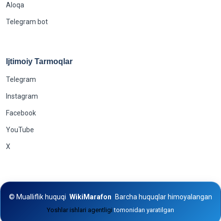
Aloqa
Telegram bot
Ijtimoiy Tarmoqlar
Telegram
Instagram
Facebook
YouTube
X
©
Mualliflik huquqi
WikiMarafon
Barcha huquqlar himoyalangan
Yoshlar ishlari agentligi
tomonidan yaratilgan