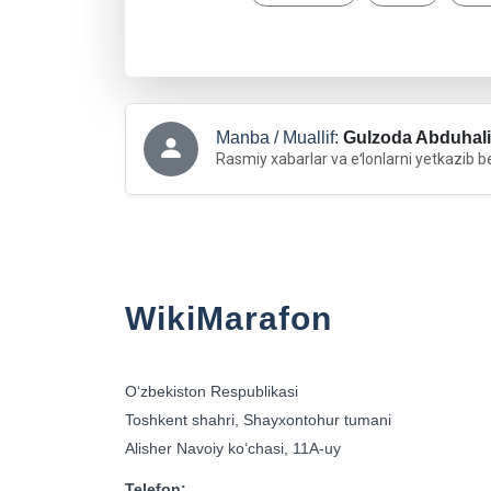
Manba / Muallif:
Gulzoda Abduhali
Rasmiy xabarlar va eʻlonlarni yetkazib b
WikiMarafon
Oʻzbekiston Respublikasi
Toshkent shahri, Shayxontohur tumani
Alisher Navoiy koʻchasi, 11A-uy
Telefon: