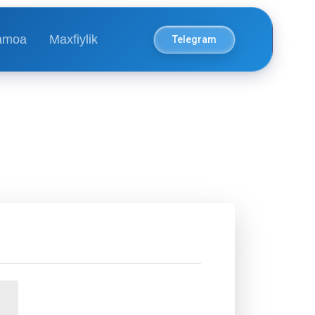
amoa
Maxfiylik
Telegram