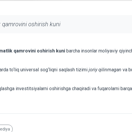
 qamrovini oshirish kuni
matlik qamrovini oshirish kuni
barcha insonlar moliyaviy qiyinchi
rda to‘liq universal sog‘liqni saqlash tizimi
joriy qilinmagan
va b
lashga investitsiyalarni oshirishga chaqiradi va fuqarolarni barqar
pediya