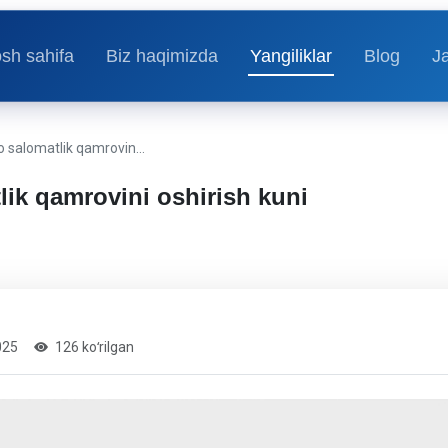
sh sahifa
Biz haqimizda
Yangiliklar
Blog
J
o salomatlik qamrovin…
ik qamrovini oshirish kuni
025
126 koʻrilgan