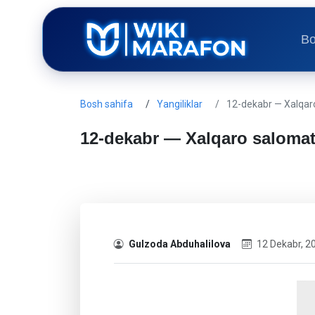
Bo
Bosh sahifa
Yangiliklar
12-dekabr — Xalqar
12-dekabr — Xalqaro salomatl
Gulzoda Abduhalilova
12 Dekabr, 2