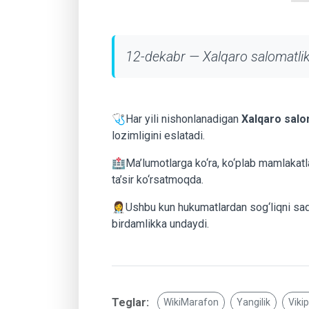
12-dekabr — Xalqaro salomatlik
🩺Har yili nishonlanadigan
Xalqaro salo
lozimligini eslatadi.
🏥Ma’lumotlarga ko‘ra, ko‘plab mamlakatla
ta’sir ko‘rsatmoqda.
👩‍⚕️Ushbu kun hukumatlardan sog‘liqni saq
birdamlikka undaydi.
Teglar:
WikiMarafon
Yangilik
Viki