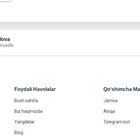
lova
eruvchi.
Foydali Havolalar
Qoʻshimcha Maʻ
Bosh sahifa
Jamoa
Biz haqimizda
Aloqa
Yangiliklar
Telegram bot
Blog