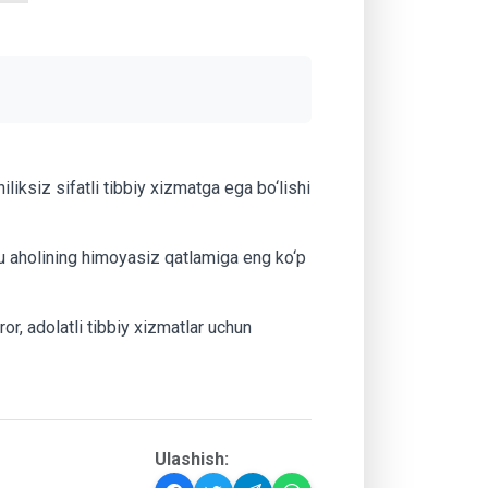
liksiz sifatli tibbiy xizmatga ega bo‘lishi
u aholining himoyasiz qatlamiga eng ko‘p
or, adolatli tibbiy xizmatlar uchun
Ulashish: