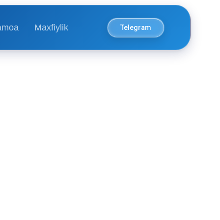
amoa
Maxfiylik
Telegram