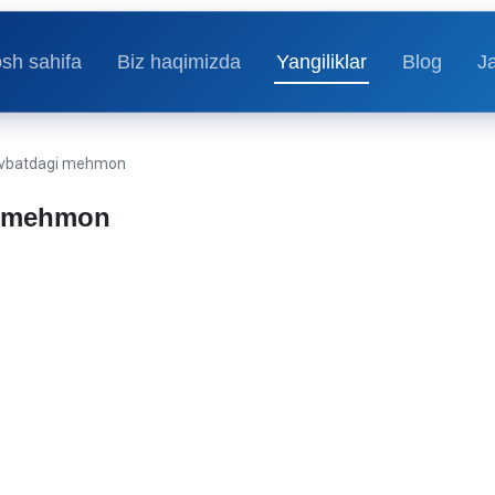
sh sahifa
Biz haqimizda
Yangiliklar
Blog
J
avbatdagi mehmon
i mehmon
025
131 koʻrilgan