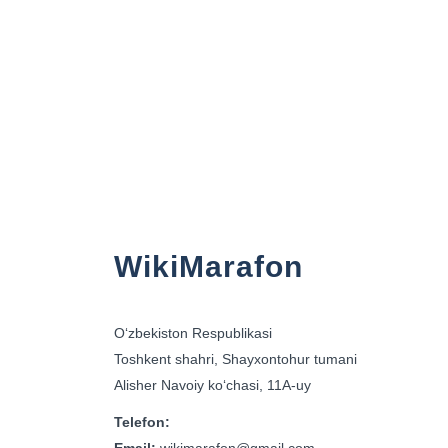
Teglar:
WikiMarafon
Yangilik
Viki
Manba / Muallif:
Gulzoda Abduhali
Rasmiy xabarlar va eʻlonlarni yetkazib b
WikiMarafon
Oʻzbekiston Respublikasi
Toshkent shahri, Shayxontohur tumani
Alisher Navoiy koʻchasi, 11A-uy
Telefon: