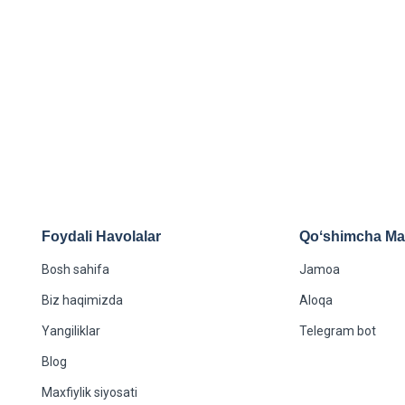
pediya
lova
eruvchi.
Foydali Havolalar
Qoʻshimcha Maʻ
Bosh sahifa
Jamoa
Biz haqimizda
Aloqa
Yangiliklar
Telegram bot
Blog
Maxfiylik siyosati