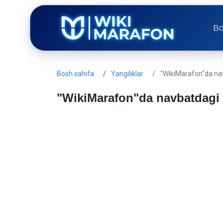
Bo
Bosh sahifa
Yangiliklar
"WikiMarafon"da n
"WikiMarafon"da navbatdag
Gulzoda Abduhalilova
09 Dekabr, 2