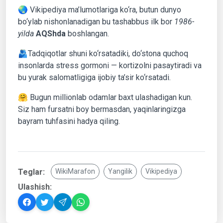
🌏 Vikipediya ma’lumotlariga ko‘ra, butun dunyo
bo‘ylab nishonlanadigan bu tashabbus ilk bor
1986-
yilda
AQShda
boshlangan.
🫂Tadqiqotlar shuni ko‘rsatadiki, do‘stona quchoq
insonlarda stress gormoni — kortizolni pasaytiradi va
bu yurak salomatligiga ijobiy ta’sir ko‘rsatadi.
🤗 Bugun millionlab odamlar baxt ulashadigan kun.
Siz ham fursatni boy bermasdan, yaqinlaringizga
bayram tuhfasini hadya qiling.
Teglar:
WikiMarafon
Yangilik
Vikipediya
Ulashish: