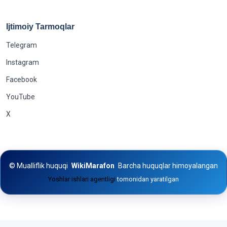
Ijtimoiy Tarmoqlar
Telegram
Instagram
Facebook
YouTube
X
©
Mualliflik huquqi
WikiMarafon
Barcha huquqlar himoyalangan
Yoshlar ishlari agentligi
tomonidan yaratilgan