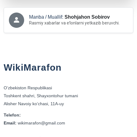
Manba / Muallif:
Shohjahon Sobirov
Rasmiy xabarlar va eʻlonlarni yetkazib beruvchi.
WikiMarafon
Oʻzbekiston Respublikasi
Toshkent shahri, Shayxontohur tumani
Alisher Navoiy koʻchasi, 11A-uy
Telefon:
Email:
wikimarafon@gmail.com