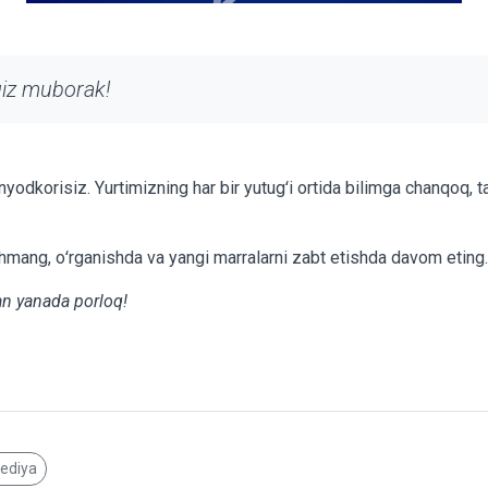
giz muborak!
yodkorisiz. Yurtimizning har bir yutugʻi ortida bilimga chanqoq, 
ang, oʻrganishda va yangi marralarni zabt etishda davom eting.
lan yanada porloq!
pediya