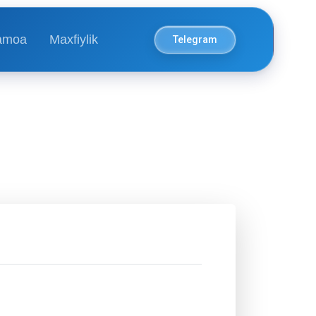
amoa
Maxfiylik
Telegram