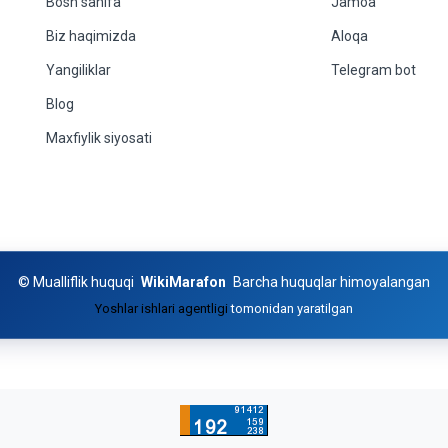
Bosh sahifa
Jamoa
Biz haqimizda
Aloqa
Yangiliklar
Telegram bot
Blog
Maxfiylik siyosati
©
Mualliflik huquqi
WikiMarafon
Barcha huquqlar himoyalangan
Yoshlar ishlari agentligi
tomonidan yaratilgan