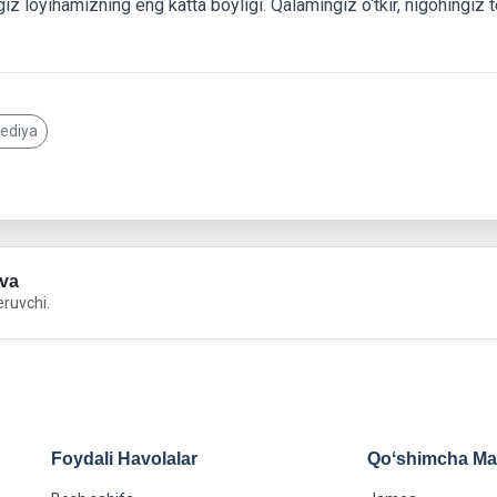
iz loyihamizning eng katta boyligi. Qalamingiz o‘tkir, nigohingiz 
pediya
va
eruvchi.
Foydali Havolalar
Qoʻshimcha Maʻ