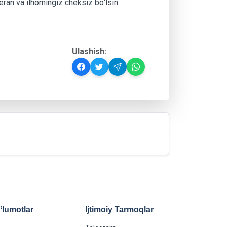
teran va ilhomingiz cheksiz boʻlsin.
Ulashish:
lumotlar
Ijtimoiy Tarmoqlar