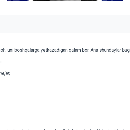
nigoh, uni boshqalarga yetkazadigan qalam bor. Ana shundaylar bu
i:
ejer;