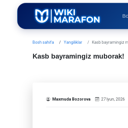
Bo
Bosh sahifa
Yangiliklar
Kasb bayramingiz 
Kasb bayramingiz muborak!
Maxmuda Bozorova
27 Iyun, 2026