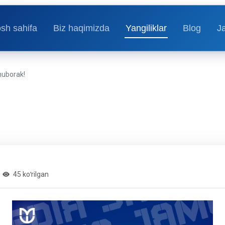
sh sahifa
Biz haqimizda
Yangiliklar
Blog
J
muborak!
45 koʻrilgan