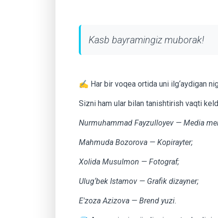
Kasb bayramingiz muborak!
✍️ Har bir voqea ortida uni ilg‘aydigan 
Sizni ham ular bilan tanishtirish vaqti keld
Nurmuhammad Fayzulloyev — Media men
Mahmuda Bozorova — Kopirayter;
Xolida Musulmon — Fotograf;
Ulug‘bek Istamov — Grafik dizayner;
E'zoza Azizova — Brend yuzi.