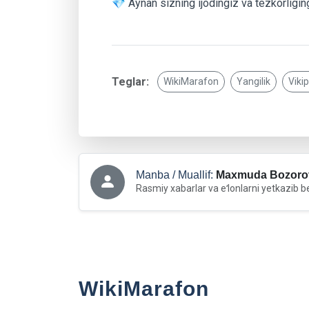
💎 Aynan sizning ijodingiz va tezkorliging
Teglar:
WikiMarafon
Yangilik
Viki
Manba / Muallif:
Maxmuda Bozoro
Rasmiy xabarlar va eʻlonlarni yetkazib b
WikiMarafon