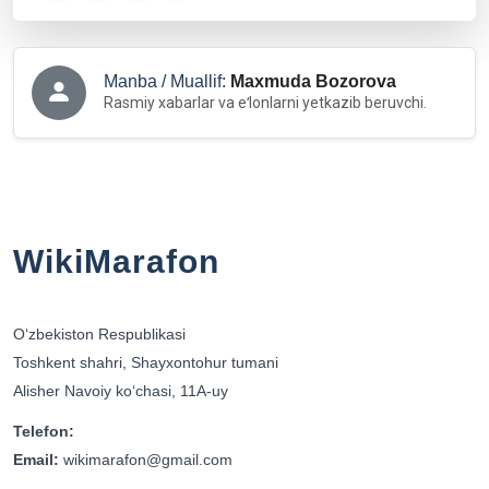
Manba / Muallif:
Maxmuda Bozorova
Rasmiy xabarlar va eʻlonlarni yetkazib beruvchi.
WikiMarafon
Oʻzbekiston Respublikasi
Toshkent shahri, Shayxontohur tumani
Alisher Navoiy koʻchasi, 11A-uy
Telefon:
Email:
wikimarafon@gmail.com