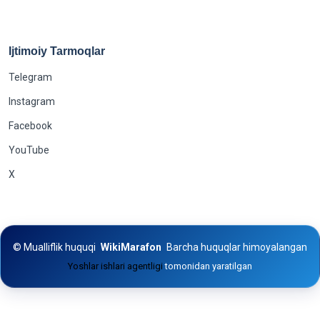
Ijtimoiy Tarmoqlar
Telegram
Instagram
Facebook
YouTube
X
©
Mualliflik huquqi
WikiMarafon
Barcha huquqlar himoyalangan
Yoshlar ishlari agentligi
tomonidan yaratilgan