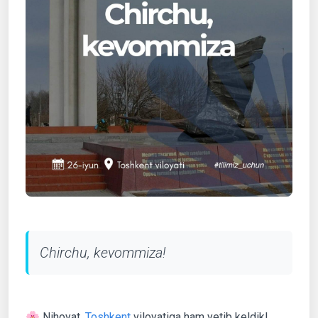
Chirchu, kevommiza!
🌸 Nihoyat,
Toshkent
viloyatiga ham yetib keldik!