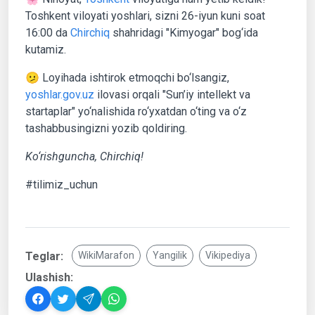
Toshkent viloyati yoshlari, sizni 26-iyun kuni soat
16:00 da
Chirchiq
shahridagi "Kimyogar" bog‘ida
kutamiz.
🫤 Loyihada ishtirok etmoqchi bo‘lsangiz,
yoshlar.gov.uz
ilovasi orqali "Sun’iy intellekt va
startaplar" yo‘nalishida ro‘yxatdan o‘ting va o‘z
tashabbusingizni yozib qoldiring.
Ko‘rishguncha, Chirchiq!
#tilimiz_uchun
Teglar:
WikiMarafon
Yangilik
Vikipediya
Ulashish: