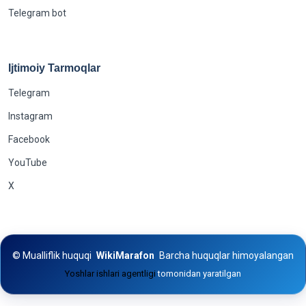
Telegram bot
Ijtimoiy Tarmoqlar
Telegram
Instagram
Facebook
YouTube
X
©
Mualliflik huquqi
WikiMarafon
Barcha huquqlar himoyalangan
Yoshlar ishlari agentligi
tomonidan yaratilgan