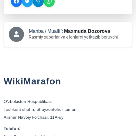
Manba / Muallif:
Maxmuda Bozorova
Rasmiy xabarlar va eʻlonlarni yetkazib beruvchi.
WikiMarafon
Oʻzbekiston Respublikasi
Toshkent shahri, Shayxontohur tumani
Alisher Navoiy koʻchasi, 11A-uy
Telefon: