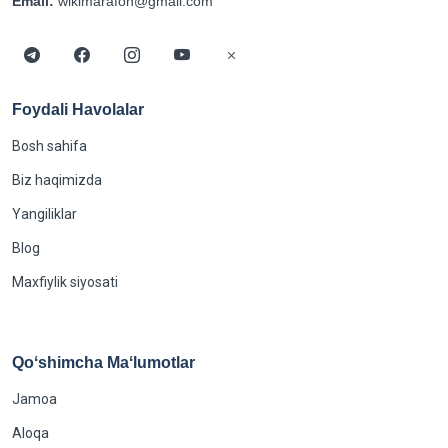
Email:
wikimarafon@gmail.com
Foydali Havolalar
Bosh sahifa
Biz haqimizda
Yangiliklar
Blog
Maxfiylik siyosati
Qoʻshimcha Maʻlumotlar
Jamoa
Aloqa