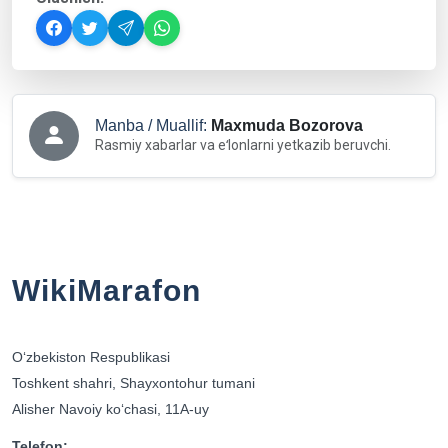
Manba / Muallif:
Maxmuda Bozorova
Rasmiy xabarlar va eʻlonlarni yetkazib beruvchi.
WikiMarafon
Oʻzbekiston Respublikasi
Toshkent shahri, Shayxontohur tumani
Alisher Navoiy koʻchasi, 11A-uy
Telefon: