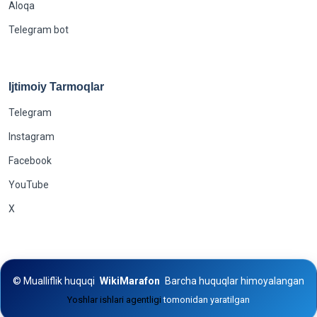
Aloqa
Telegram bot
Ijtimoiy Tarmoqlar
Telegram
Instagram
Facebook
YouTube
X
©
Mualliflik huquqi
WikiMarafon
Barcha huquqlar himoyalangan
Yoshlar ishlari agentligi
tomonidan yaratilgan