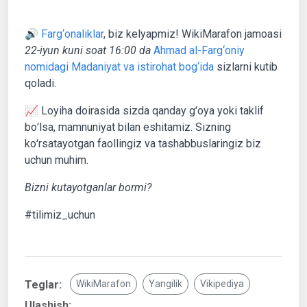
🔊
Farg‘onaliklar
, biz kelyapmiz! WikiMarafon jamoasi
22-iyun kuni soat 16:00 da
Ahmad al-Farg‘oniy
nomidagi Madaniyat va istirohat bog‘ida
sizlarni kutib
qoladi.
📈 Loyiha doirasida sizda qanday gʻoya yoki taklif
boʻlsa, mamnuniyat bilan eshitamiz. Sizning
koʻrsatayotgan faollingiz va tashabbuslaringiz biz
uchun muhim.
Bizni kutayotganlar bormi?
#tilimiz_uchun
Teglar:
WikiMarafon
Yangilik
Vikipediya
Ulashish: