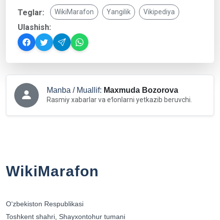
Teglar:
WikiMarafon
Yangilik
Vikipediya
Ulashish:
Manba / Muallif:
Maxmuda Bozorova
Rasmiy xabarlar va eʻlonlarni yetkazib beruvchi.
WikiMarafon
Oʻzbekiston Respublikasi
Toshkent shahri, Shayxontohur tumani