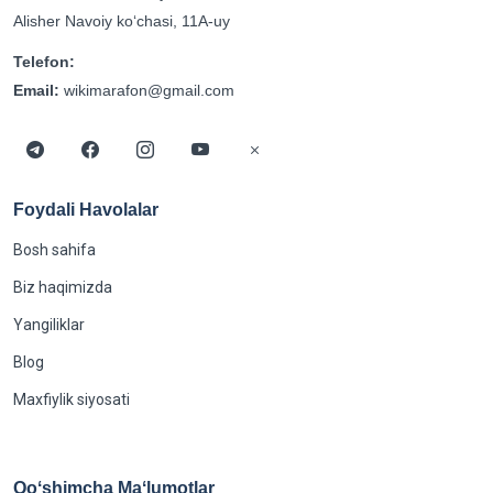
Alisher Navoiy koʻchasi, 11A-uy
Telefon:
Email:
wikimarafon@gmail.com
Foydali Havolalar
Bosh sahifa
Biz haqimizda
Yangiliklar
Blog
Maxfiylik siyosati
Qoʻshimcha Maʻlumotlar