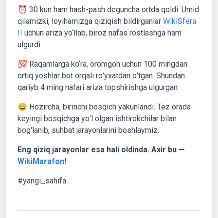
⏰ 30 kun ham hash-pash deguncha ortda qoldi. Umid
qilamizki, loyihamizga qiziqish bildirganlar
WikiSfera
II
uchun ariza yo‘llab, biroz nafas rostlashga ham
ulgurdi.
💯 Raqamlarga ko‘ra, oromgoh uchun 100 mingdan
ortiq yoshlar bot orqali roʻyxatdan oʻtgan. Shundan
qariyb 4 ming nafari ariza topshirishga ulgurgan.
😄 Hozircha, birinchi bosqich yakunlandi. Tez orada
keyingi bosqichga yoʻl olgan ishtirokchilar bilan
bogʻlanib, suhbat jarayonlarini boshlaymiz.
Eng qiziq jarayonlar esa hali oldinda. Axir bu —
WikiMarafon
!
#yangi_sahifa