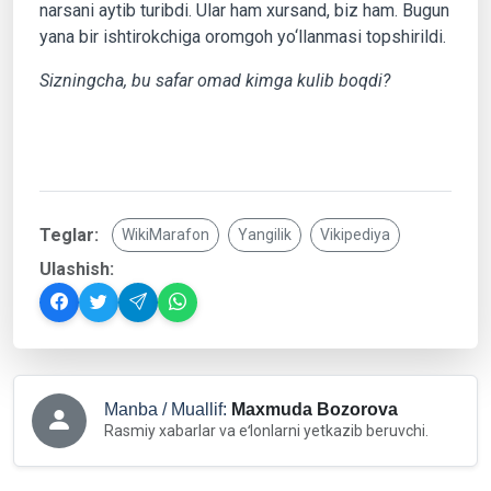
narsani aytib turibdi. Ular ham xursand, biz ham. Bugun
yana bir ishtirokchiga oromgoh yo‘llanmasi topshirildi.
Sizningcha, bu safar omad kimga kulib boqdi?
Teglar:
WikiMarafon
Yangilik
Vikipediya
Ulashish:
Manba / Muallif:
Maxmuda Bozorova
Rasmiy xabarlar va eʻlonlarni yetkazib beruvchi.