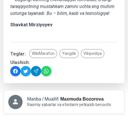
taraqqiyotning mustahkam zamini uchta eng muhim
ustunga tayanadi. Bu – bilim, kasb va texnologiya!
Shavkat Mirziyoyev
Teglar:
WikiMarafon
Yangilik
Vikipediya
Ulashish:
Manba / Muallif:
Maxmuda Bozorova
Rasmiy xabarlar va eʻlonlarni yetkazib beruvchi.