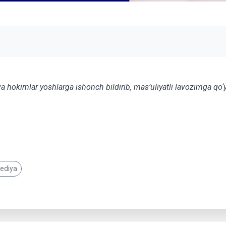
va hokimlar yoshlarga ishonch bildirib, mas’uliyatli lavozimga qo
pediya