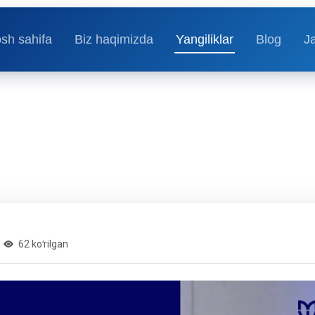
sh sahifa
Biz haqimizda
Yangiliklar
Blog
J
62 koʻrilgan