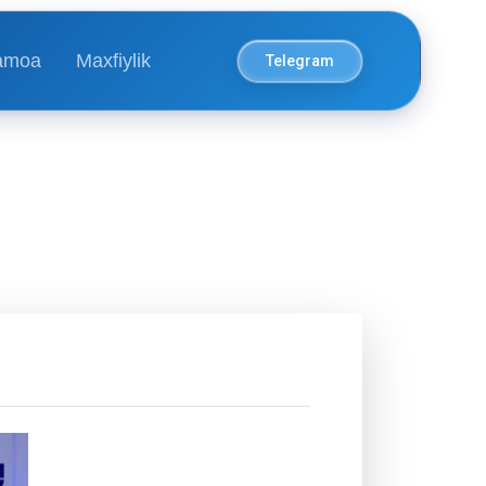
amoa
Maxfiylik
Telegram