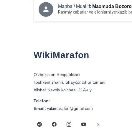
Manba / Muallif:
Maxmuda Bozoro
Rasmiy xabarlar va eʻlonlarni yetkazib b
WikiMarafon
Oʻzbekiston Respublikasi
Toshkent shahri, Shayxontohur tumani
Alisher Navoiy koʻchasi, 11A-uy
Telefon:
Email:
wikimarafon@gmail.com