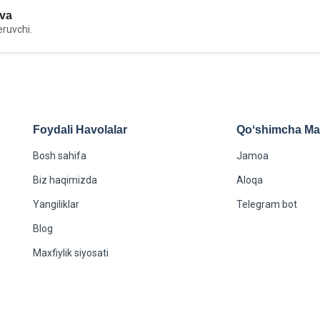
va
eruvchi.
Foydali Havolalar
Qoʻshimcha Maʻ
Bosh sahifa
Jamoa
Biz haqimizda
Aloqa
Yangiliklar
Telegram bot
Blog
Maxfiylik siyosati