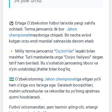
34 yillik umid
⚽️ Ertaga O‘zbekiston futbol tarixida yangi sahifa
ochiladi. Terma jamoamiz ilk bor
Jahon
chempionati
maydoniga chiqadi. Bir necha avlod
kutgan orzu endi mundial sahnasida davom etadi.
🔸 Milliy terma jamoamiz "
Oq bo‘rilar
" laqabi bilan
mashhur. Turli manbalarda unga "Osiyo Italiyasi" degan
ta'rif ham beriladi. Bu oʻxshatish jamoaning libosi va
o‘yin uslubidagi jihatlar bilan bogʻliq.
🇺🇿 O‘zbekistonning
Jahon chempionati
ga eltgan yo‘li
ham oʻziga xos tarixga ega. Saralash bosqichlari,
muhim uchrashuvlar va rekordlar bu yoʻlning ajralmas
qismi hisoblanadi.
Futbol ixlosmandlari, qani taxmin qiling-chi, ertangi