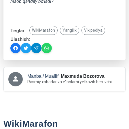
hisob qanday bo’ladi?
Teglar:
WikiMarafon
Yangilik
Vikipediya
Ulashish:
Manba / Muallif:
Maxmuda Bozorova
Rasmiy xabarlar va eʻlonlarni yetkazib beruvchi.
WikiMarafon