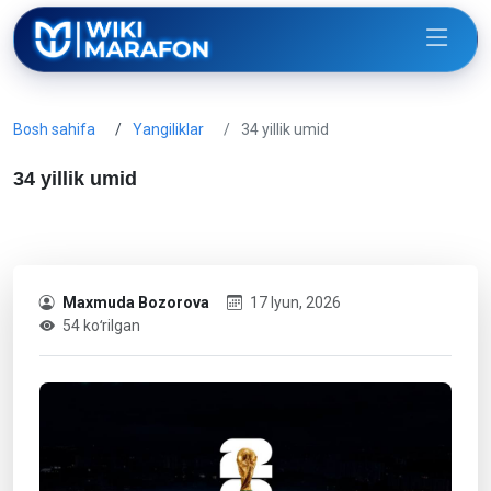
Bosh sahifa
Yangiliklar
34 yillik umid
34 yillik umid
Maxmuda Bozorova
17 Iyun, 2026
54 koʻrilgan