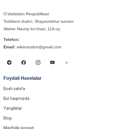
Oʻzbekiston Respublikasi
Toshkent shahri, Shayxontohur tumani
Alisher Navoiy koʻchasi, 11A-uy
Telefon:
Email:
wikimarafon@gmail.com
Foydali Havolalar
Bosh sahifa
Biz haqimizda
Yangiliklar
Blog
Maxfiylik siyosati