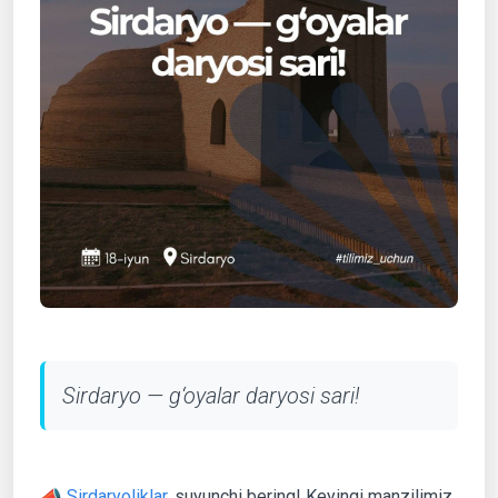
Sirdaryo — g‘oyalar daryosi sari!
📣
Sirdaryoliklar
, suyunchi bering! Keyingi manzilimiz