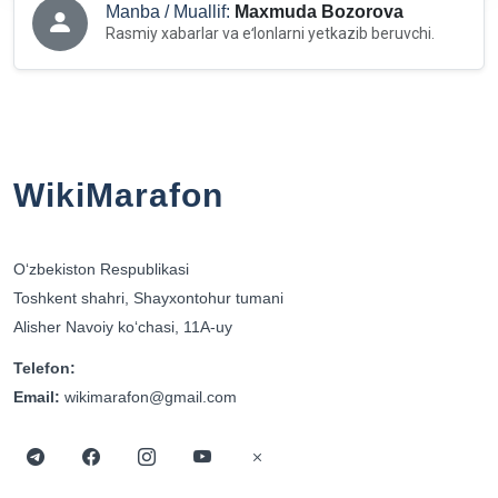
Manba / Muallif:
Maxmuda Bozorova
Rasmiy xabarlar va eʻlonlarni yetkazib beruvchi.
WikiMarafon
Oʻzbekiston Respublikasi
Toshkent shahri, Shayxontohur tumani
Alisher Navoiy koʻchasi, 11A-uy
Telefon:
Email:
wikimarafon@gmail.com