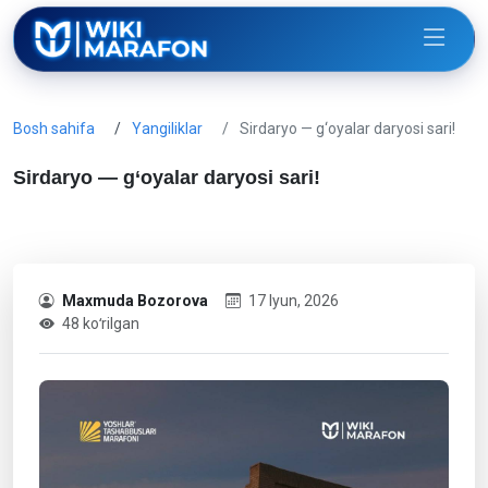
Bosh sahifa
Yangiliklar
Sirdaryo — g‘oyalar daryosi sari!
Sirdaryo — g‘oyalar daryosi sari!
Maxmuda Bozorova
17 Iyun, 2026
48 koʻrilgan