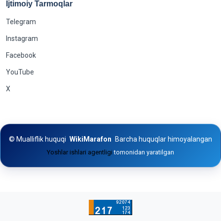
Ijtimoiy Tarmoqlar
Telegram
Instagram
Facebook
YouTube
X
©
Mualliflik huquqi
WikiMarafon
Barcha huquqlar himoyalangan
Yoshlar ishlari agentligi
tomonidan yaratilgan