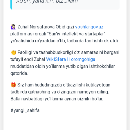
Xoʻsh, yana kim biz bilan?
🙋🏻‍♀️ Zuhal Norsafarova Obid qizi
yoshlar.gov.uz
platformasi orqali "Sun'iy intellekt va startaplar"
yo‘nalishida ro‘yxatdan o‘tib, tadbirda faol ishtirok etdi.
👏 Faolligi va tashabbuskorligi o‘z samarasini bergani
tufayli endi Zuhal
WikiSfera II oromgohiga
muddatidan oldin yo‘llanma yutib olgan ishtirokchilar
qatorida.
🎁 Siz ham hududingizda oʻtkazilishi kutilayotgan
tadbirda qatnashing va o‘zingizni namoyon qiling.
Balki navbatdagi yo‘llanma aynan sizniki bo‘lar.
#yangi_sahifa