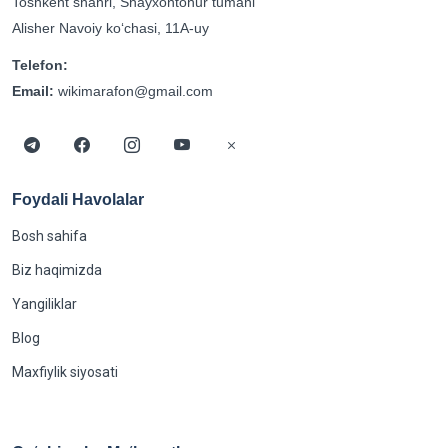
Toshkent shahri, Shayxontohur tumani
Alisher Navoiy koʻchasi, 11A-uy
Telefon:
Email:
wikimarafon@gmail.com
Foydali Havolalar
Bosh sahifa
Biz haqimizda
Yangiliklar
Blog
Maxfiylik siyosati