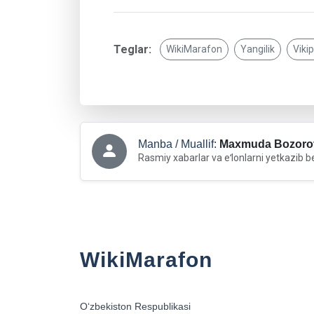
Teglar:
WikiMarafon
Yangilik
Viki
Manba / Muallif:
Maxmuda Bozoro
Rasmiy xabarlar va eʻlonlarni yetkazib b
WikiMarafon
Oʻzbekiston Respublikasi