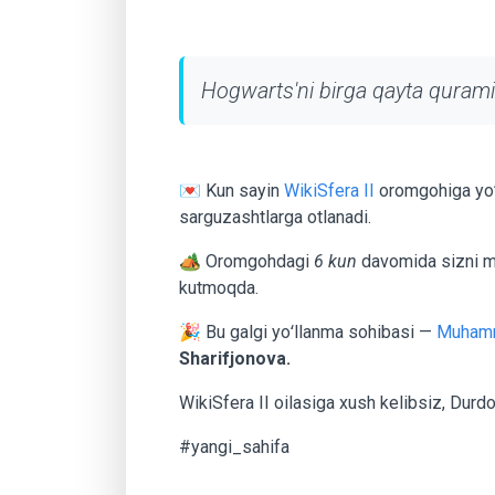
Hogwarts'ni birga qayta qurami
💌 Kun sayin
WikiSfera II
oromgohiga yoʻ
sarguzashtlarga otlanadi.
🏕 Oromgohdagi
6 kun
davomida sizni maq
kutmoqda.
🎉 Bu galgi yoʻllanma sohibasi —
Muhamma
Sharifjonova.
WikiSfera II oilasiga xush kelibsiz, Durd
#yangi_sahifa