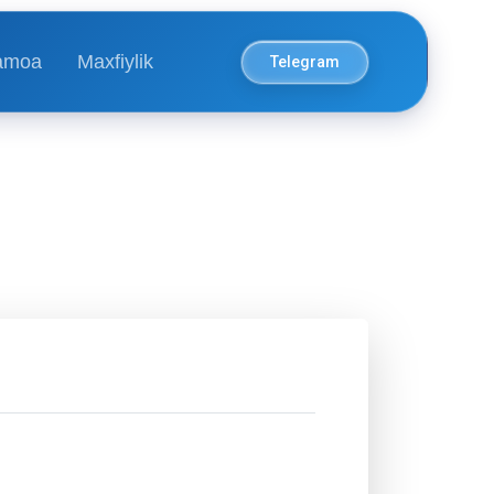
amoa
Maxfiylik
Telegram