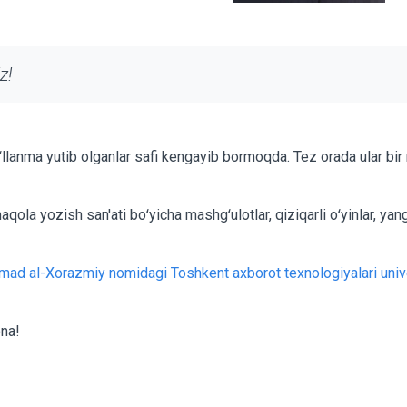
z!
llanma yutib olganlar safi kengayib bormoqda. Tez orada ular bir
ola yozish san'ati boʻyicha mashgʻulotlar, qiziqarli oʻyinlar, yang
d al-Xorazmiy nomidagi Toshkent axborot texnologiyalari univ
ona!