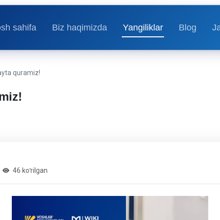
sh sahifa
Biz haqimizda
Yangiliklar
Blog
J
ayta quramiz!
miz!
46 koʻrilgan