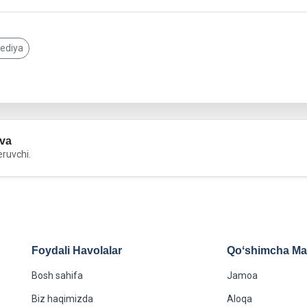
pediya
va
eruvchi.
Foydali Havolalar
Qoʻshimcha Maʻ
Bosh sahifa
Jamoa
Biz haqimizda
Aloqa