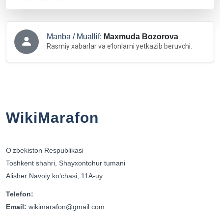
Manba / Muallif:
Maxmuda Bozorova
Rasmiy xabarlar va eʻlonlarni yetkazib beruvchi.
WikiMarafon
Oʻzbekiston Respublikasi
Toshkent shahri, Shayxontohur tumani
Alisher Navoiy koʻchasi, 11A-uy
Telefon:
Email:
wikimarafon@gmail.com