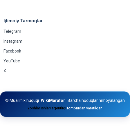
Ijtimoiy Tarmoqlar
Telegram
Instagram
Facebook
YouTube
X
©
Mualliflik huquqi
WikiMarafon
Barcha huquqlar himoyalangan
Yoshlar ishlari agentligi
tomonidan yaratilgan