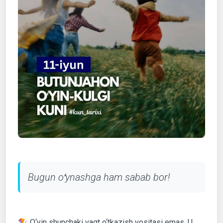
Bugun oʻynashga ham sabab bor!
🪁 O‘yin shunchaki vaqt o‘tkazish vositasi emas. U