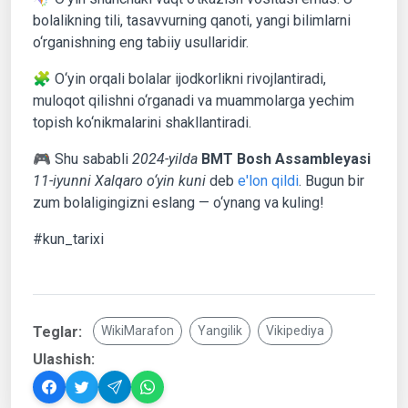
bolalikning tili, tasavvurning qanoti, yangi bilimlarni
o‘rganishning eng tabiiy usullaridir.
🧩 O‘yin orqali bolalar ijodkorlikni rivojlantiradi,
muloqot qilishni o‘rganadi va muammolarga yechim
topish ko‘nikmalarini shakllantiradi.
🎮 Shu sababli
2024-yilda
BMT Bosh Assambleyasi
11-iyunni Xalqaro o‘yin kuni
deb
e'lon qildi
. Bugun bir
zum bolaligingizni eslang — o‘ynang va kuling!
#kun_tarixi
Teglar:
WikiMarafon
Yangilik
Vikipediya
Ulashish: