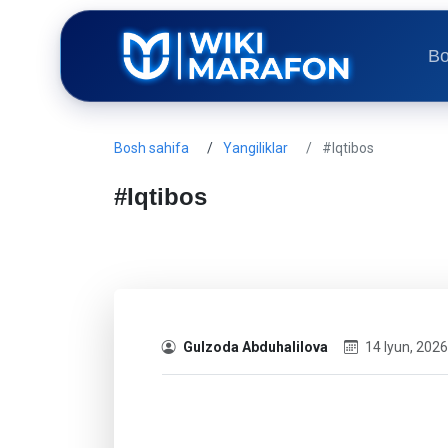
Bo
Bosh sahifa
Yangiliklar
#Iqtibos
#Iqtibos
Gulzoda Abduhalilova
14 Iyun, 2026