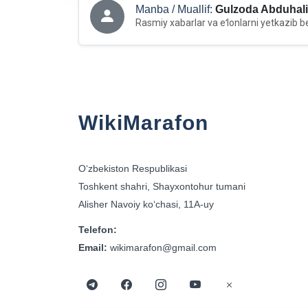
Manba / Muallif:
Gulzoda Abduhali
Rasmiy xabarlar va eʻlonlarni yetkazib b
WikiMarafon
Oʻzbekiston Respublikasi
Toshkent shahri, Shayxontohur tumani
Alisher Navoiy koʻchasi, 11A-uy
Telefon:
Email:
wikimarafon@gmail.com