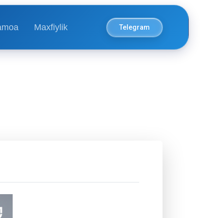
amoa
Maxfiylik
Telegram