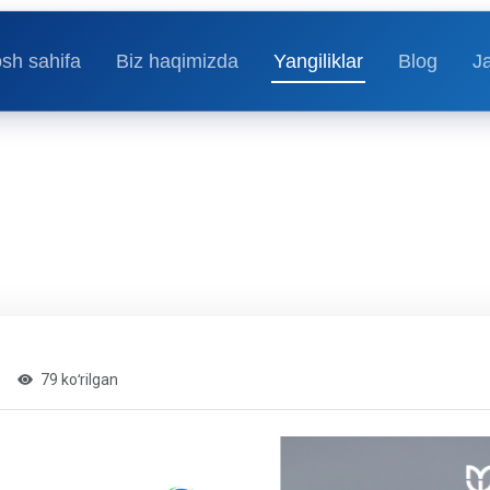
sh sahifa
Biz haqimizda
Yangiliklar
Blog
J
79 koʻrilgan