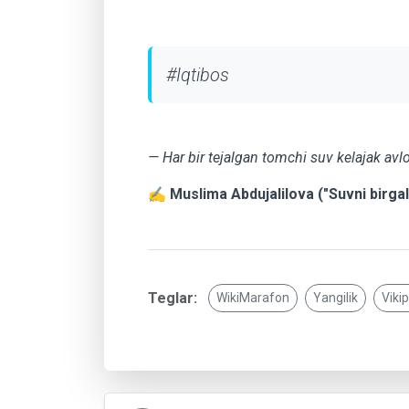
#Iqtibos
— Har bir tejalgan tomchi suv kelajak avlo
✍️
Muslima Abdujalilova ("Suvni birgal
Teglar:
WikiMarafon
Yangilik
Viki