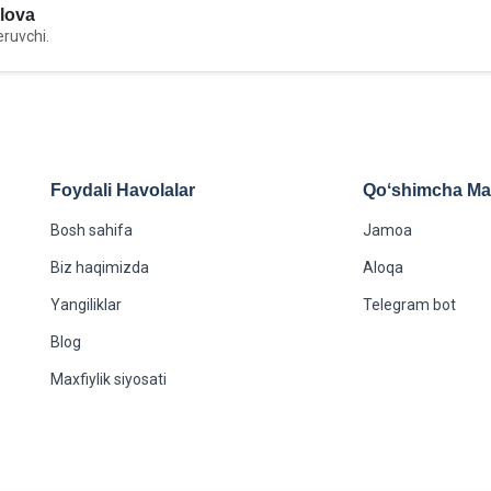
lova
eruvchi.
Foydali Havolalar
Qoʻshimcha Maʻ
Bosh sahifa
Jamoa
Biz haqimizda
Aloqa
Yangiliklar
Telegram bot
Blog
Maxfiylik siyosati