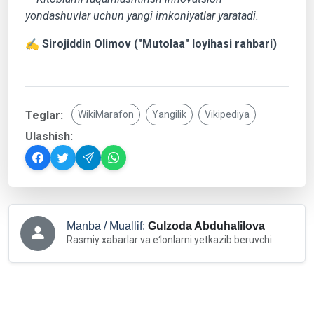
yondashuvlar uchun yangi imkoniyatlar yaratadi.
✍️
Sirojiddin Olimov ("Mutolaa" loyihasi rahbari)
Teglar:
WikiMarafon
Yangilik
Vikipediya
Ulashish:
Manba / Muallif:
Gulzoda Abduhalilova
Rasmiy xabarlar va eʻlonlarni yetkazib beruvchi.