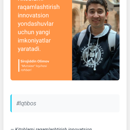
#Iqtibos
— Kitoblarni raqamlashtirish innovatsion