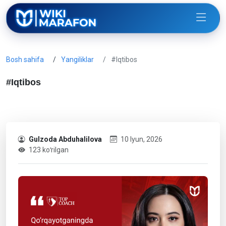
Bosh sahifa
Yangiliklar
#Iqtibos
#Iqtibos
Gulzoda Abduhalilova
10 Iyun, 2026
123 koʻrilgan