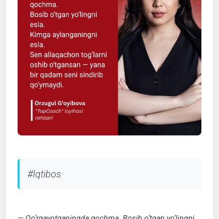
#Iqtibos
— Qo‘rqayotganingda qochma. Bosib o‘tgan yo‘lingni