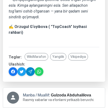
esla. Kimga aylanganingni esla. Sen allaqachon
tog‘larni oshib o‘tgansan — yana bir qadam seni
sindirib qo‘ymaydi.
✍️
Orzugul G‘oyibova ( "TopCoach" loyihasi
rahbari)
Teglar:
WikiMarafon
Yangilik
Vikipediya
Ulashish:
Manba / Muallif:
Gulzoda Abduhalilova
Rasmiy xabarlar va eʻlonlarni yetkazib beruvchi.