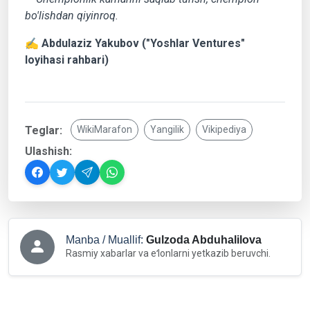
bo'lishdan qiyinroq.
✍️
Abdulaziz Yakubov ("Yoshlar Ventures"
loyihasi rahbari)
Teglar:
WikiMarafon
Yangilik
Vikipediya
Ulashish:
Manba / Muallif:
Gulzoda Abduhalilova
Rasmiy xabarlar va eʻlonlarni yetkazib beruvchi.