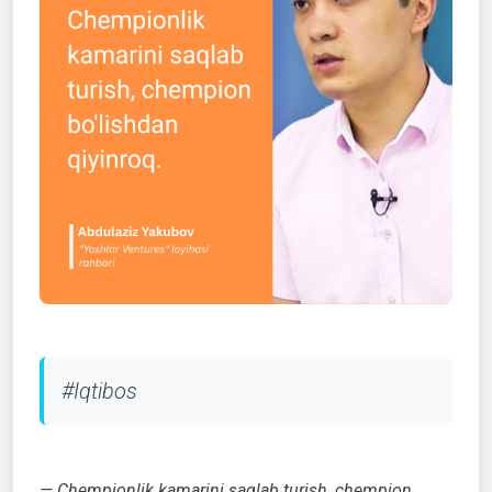
#Iqtibos
— Chempionlik kamarini saqlab turish, chempion