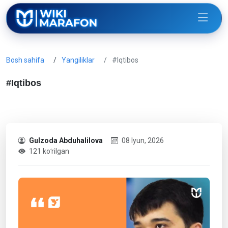
Bosh sahifa
Yangiliklar
#Iqtibos
#Iqtibos
Gulzoda Abduhalilova
08 Iyun, 2026
121 koʻrilgan