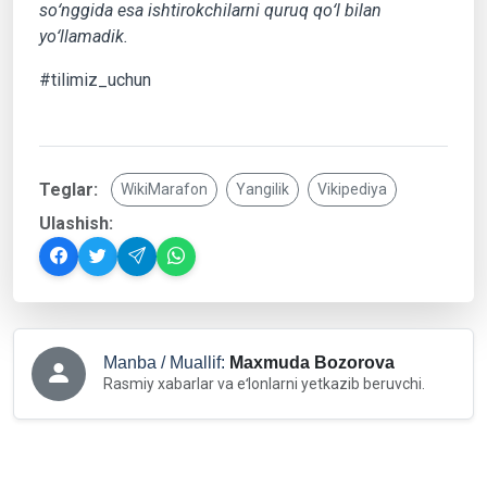
soʻnggida esa ishtirokchilarni quruq qoʻl bilan
yoʻllamadik.
#tilimiz_uchun
Teglar:
WikiMarafon
Yangilik
Vikipediya
Ulashish:
Manba / Muallif:
Maxmuda Bozorova
Rasmiy xabarlar va eʻlonlarni yetkazib beruvchi.