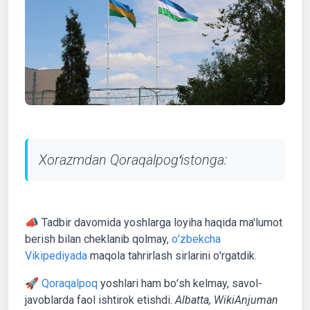
Xorazmdan Qoraqalpogʻistonga:
📣 Tadbir davomida yoshlarga loyiha haqida ma'lumot
berish bilan cheklanib qolmay,
oʻzbekcha
Vikipediyada
maqola tahrirlash sirlarini oʻrgatdik.
🚀
Qoraqalpoq
yoshlari ham boʻsh kelmay, savol-
javoblarda faol ishtirok etishdi.
Albatta, WikiAnjuman