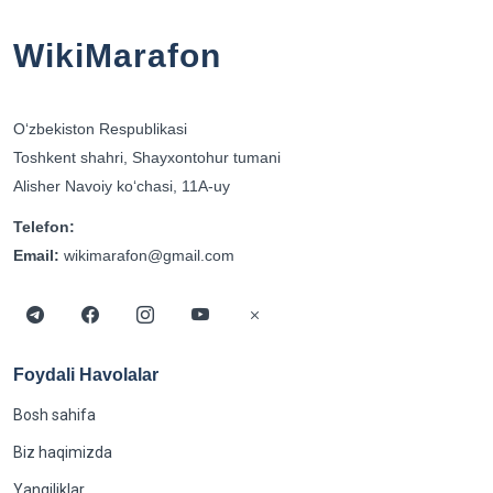
WikiMarafon
Oʻzbekiston Respublikasi
Toshkent shahri, Shayxontohur tumani
Alisher Navoiy koʻchasi, 11A-uy
Telefon:
Email:
wikimarafon@gmail.com
Foydali Havolalar
Bosh sahifa
Biz haqimizda
Yangiliklar