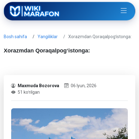
Bosh sahifa
Yangiliklar
Xorazmdan Qoraqalpogʻistonga:
Xorazmdan Qoraqalpogʻistonga:
Maxmuda Bozorova
06 Iyun, 2026
51 koʻrilgan