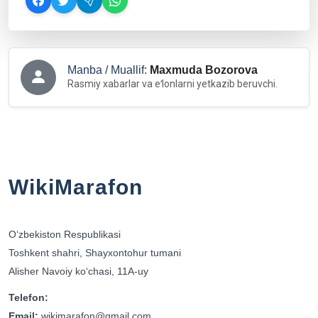
Manba / Muallif:
Maxmuda Bozorova
Rasmiy xabarlar va eʻlonlarni yetkazib beruvchi.
WikiMarafon
Oʻzbekiston Respublikasi
Toshkent shahri, Shayxontohur tumani
Alisher Navoiy koʻchasi, 11A-uy
Telefon:
Email:
wikimarafon@gmail.com