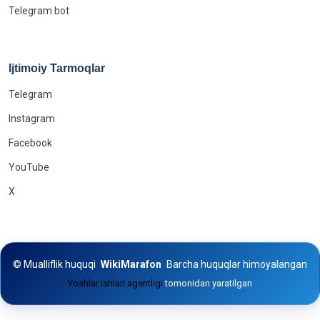
Telegram bot
Ijtimoiy Tarmoqlar
Telegram
Instagram
Facebook
YouTube
X
©
Mualliflik huquqi
WikiMarafon
Barcha huquqlar himoyalangan
Yoshlar ishlari agentligi
tomonidan yaratilgan