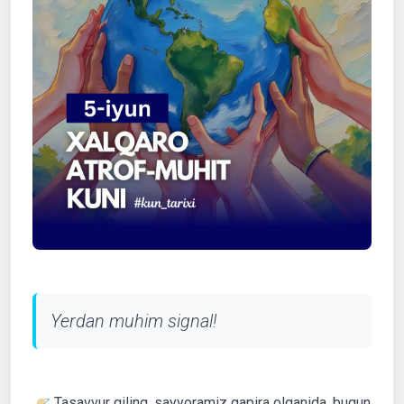
Yerdan muhim signal!
🪐 Tasavvur qiling, sayyoramiz gapira olganida, bugun