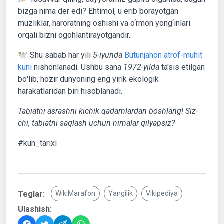
bizga nima der edi? Ehtimol, u erib borayotgan
muzliklar, haroratning oshishi va o‘rmon yong‘inlari
orqali bizni ogohlantirayotgandir.
🕊 Shu sabab har yili
5-iyunda
Butunjahon atrof-muhit
kuni
nishonlanadi. Ushbu sana
1972-yilda
ta'sis etilgan
boʻlib, hozir dunyoning eng yirik ekologik
harakatlaridan biri hisoblanadi.
Tabiatni asrashni kichik qadamlardan boshlang! Siz-
chi, tabiatni saqlash uchun nimalar qilyapsiz?
#kun_tarixi
Teglar:
WikiMarafon
Yangilik
Vikipediya
Ulashish: