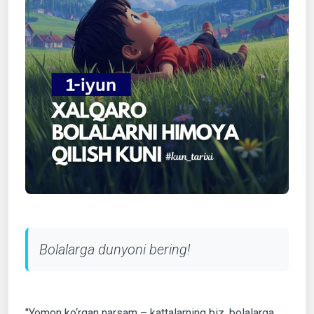
Bolalarga dunyoni bering!
"Yomon ko‘rgan narsam – kattalarning biz, bolalarga