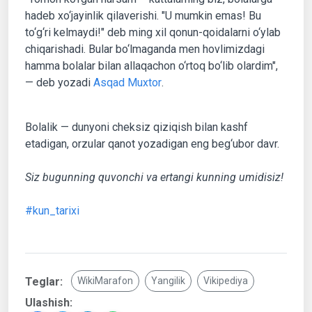
hadeb xo‘jayinlik qilaverishi. "U mumkin emas! Bu
to‘g‘ri kelmaydi!" deb ming xil qonun-qoidalarni o‘ylab
chiqarishadi. Bular bo‘lmaganda men hovlimizdagi
hamma bolalar bilan allaqachon o‘rtoq bo‘lib olardim",
— deb yozadi
Asqad Muxtor
.
Bolalik — dunyoni cheksiz qiziqish bilan kashf
etadigan, orzular qanot yozadigan eng beg‘ubor davr.
Siz bugunning quvonchi va ertangi kunning umidisiz!
#kun_tarixi
Teglar:
WikiMarafon
Yangilik
Vikipediya
Ulashish: