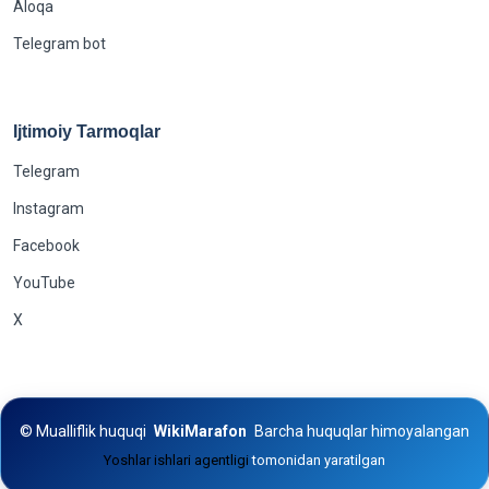
Aloqa
Telegram bot
Ijtimoiy Tarmoqlar
Telegram
Instagram
Facebook
YouTube
X
©
Mualliflik huquqi
WikiMarafon
Barcha huquqlar himoyalangan
Yoshlar ishlari agentligi
tomonidan yaratilgan