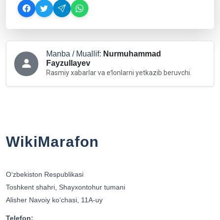
Manba / Muallif:
Nurmuhammad
Fayzullayev
Rasmiy xabarlar va eʻlonlarni yetkazib beruvchi.
WikiMarafon
Oʻzbekiston Respublikasi
Toshkent shahri, Shayxontohur tumani
Alisher Navoiy koʻchasi, 11A-uy
Telefon: