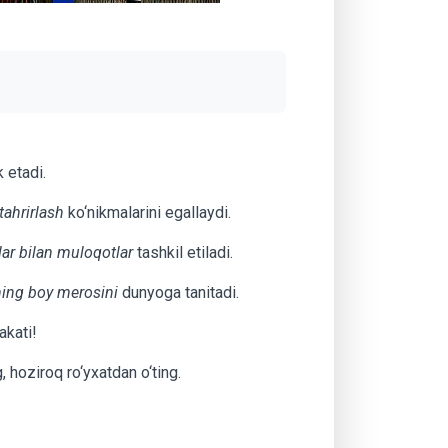
k etadi.
 tahrirlash
ko‘nikmalarini egallaydi.
lar bilan muloqotlar
tashkil etiladi.
zning boy merosini
dunyoga tanitadi.
rakati!
 hoziroq ro‘yxatdan o‘ting.