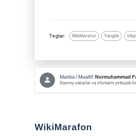
Teglar:
WikiMarafon
Yangilik
Viki
Manba / Muallif:
Nurmuhammad Fa
Rasmiy xabarlar va eʻlonlarni yetkazib b
WikiMarafon