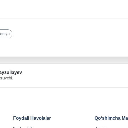
pediya
yzullayev
eruvchi.
Foydali Havolalar
Qoʻshimcha Maʻ