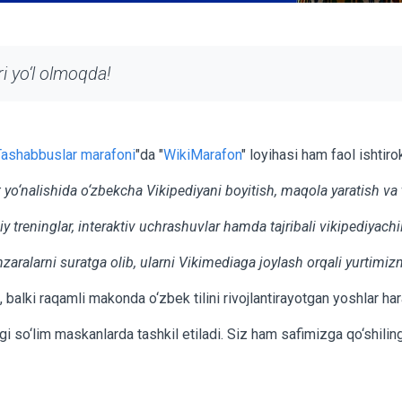
i yo‘l olmoqda!
Tashabbuslar marafoni
"da "
WikiMarafon
" loyihasi ham faol ishtiro
kt yo‘nalishida o‘zbekcha Vikipediyani boyitish, maqola yaratish va
y treninglar, interaktiv uchrashuvlar hamda tajribali vikipediyachi
zaralarni suratga olib, ularni Vikimediaga joylash orqali yurtimi
balki raqamli makonda o‘zbek tilini rivojlantirayotgan yoshlar ha
i so‘lim maskanlarda tashkil etiladi. Siz ham safimizga qo‘shiling,