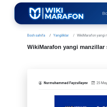
Bo
Bosh sahifa
Yangiliklar
WikiMarafon yangi ma
WikiMarafon yangi manzillar 
Nurmuhammad Fayzullayev
25 May