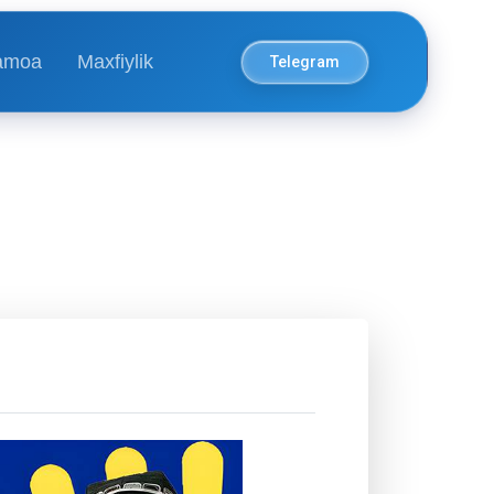
amoa
Maxfiylik
Telegram