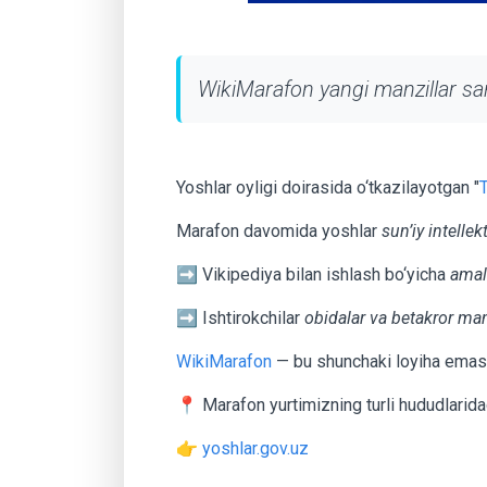
WikiMarafon yangi manzillar sar
Yoshlar oyligi doirasida o‘tkazilayotgan "
Marafon davomida yoshlar
sun’iy intelle
➡️ Vikipediya bilan ishlash bo‘yicha
amali
➡️ Ishtirokchilar
obidalar va betakror man
WikiMarafon
— bu shunchaki loyiha emas, 
📍 Marafon yurtimizning turli hududlaridag
👉
yoshlar.gov.uz