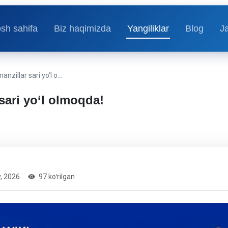
sh sahifa
Biz haqimizda
Yangiliklar
Blog
J
nzillar sari yo‘l o…
sari yo‘l olmoqda!
, 2026
97 koʻrilgan