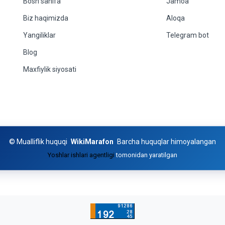
Bosh sahifa
Jamoa
Biz haqimizda
Aloqa
Yangiliklar
Telegram bot
Blog
Maxfiylik siyosati
©
Mualliflik huquqi
WikiMarafon
Barcha huquqlar himoyalangan
Yoshlar ishlari agentligi
tomonidan yaratilgan