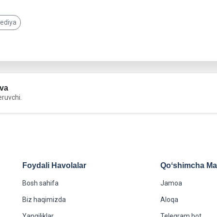
pediya
va
eruvchi.
Foydali Havolalar
Qoʻshimcha Maʻ
Bosh sahifa
Jamoa
Biz haqimizda
Aloqa
Yangiliklar
Telegram bot