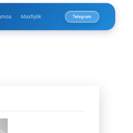
amoa
Maxfiylik
Telegram