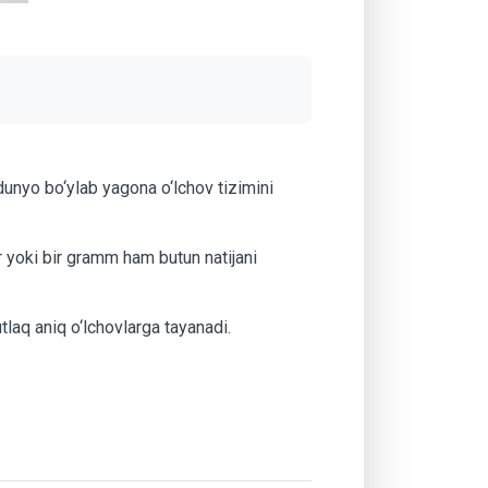
unyo bo‘ylab yagona o‘lchov tizimini
tr yoki bir gramm ham butun natijani
laq aniq o‘lchovlarga tayanadi.