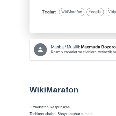
Teglar:
WikiMarafon
Yangilik
Viki
Manba / Muallif:
Maxmuda Bozoro
Rasmiy xabarlar va eʻlonlarni yetkazib b
WikiMarafon
Oʻzbekiston Respublikasi
Toshkent shahri, Shayxontohur tumani