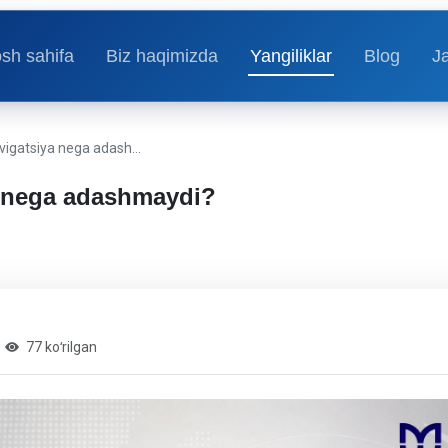
sh sahifa
Biz haqimizda
Yangiliklar
Blog
J
avigatsiya nega adash…
a nega adashmaydi?
77 koʻrilgan