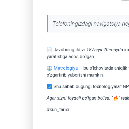
Telefoningizdagi navigatsiya 
📄 Javobning ildizi
1875-yil 20-mayda
im
yaratishga asos bo‘lgan.
⚖️
Metrologiya
— bu o‘lchovlarda aniqlik 
o‘zgartirib yuborishi mumkin.
🗾 Shu sabab bugungi texnologiyalar: GPS,
Agar sizni foydali bo‘lgan bo‘lsa, "🔥" rea
#kun_tarixi