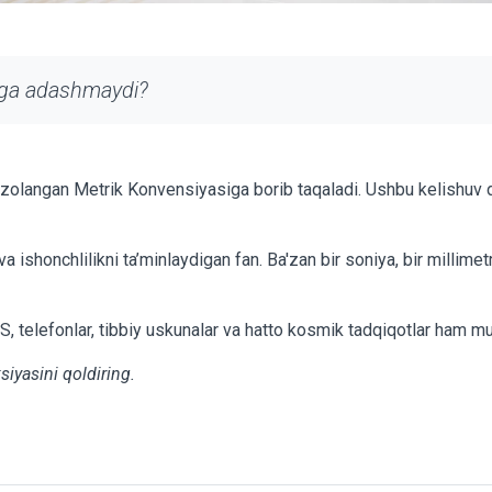
nega adashmaydi?
zolangan Metrik Konvensiyasiga borib taqaladi. Ushbu kelishuv d
va ishonchlilikni ta’minlaydigan fan. Ba'zan bir soniya, bir millime
 telefonlar, tibbiy uskunalar va hatto kosmik tadqiqotlar ham mut
ksiyasini qoldiring.