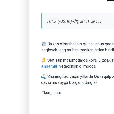
Tarix yashaydigan makon
🏛 Ba’zan o‘tmishni his qilish uchun qadi
saqlovchi eng muhim maskanlardan biridir
🎗 Statistik ma’lumotlarga ko‘ra,
O‘zbekis
ansambli
yetakchilik qilmoqda.
🌊 Shuningdek, yaqin yillarda
Qoraqalpo
qaysi muzeyga borgan edingiz?
#kun_tarixi