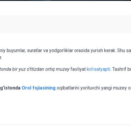
miy buyumlar, suratlar va yodgorliklar orasida yurish kerak. Shu 
.
tonda bir yuz o‘ttizdan ortiq muzey
faoliyat
ko‘rsatyapti
. Tashrif 
g‘istonda
Orol fojiasining
oqibatlarini yorituvchi yangi muzey oc