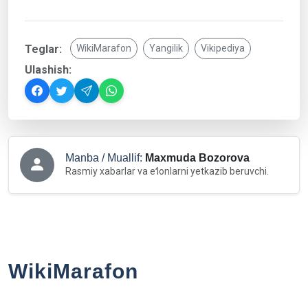
Teglar:
WikiMarafon
Yangilik
Vikipediya
Ulashish:
Manba / Muallif:
Maxmuda Bozorova
Rasmiy xabarlar va eʻlonlarni yetkazib beruvchi.
WikiMarafon