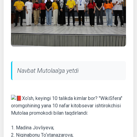
Navbat Mutolaa’ga yetdi
Xo‘sh, keyingi 10 talikda kimlar bor? "WikiSfera"
oromgohining yana 10 nafar kitobsevar ishtirokchisi
Mutolaa promokodi bilan taqdirlandi:
1. Madina Jovliyeva;
2. Niginabonu To‘xtanazarova;