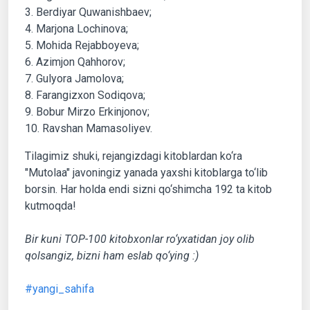
3. Berdiyar Quwanishbaev;
4. Marjona Lochinova;
5. Mohida Rejabboyeva;
6. Azimjon Qahhorov;
7. Gulyora Jamolova;
8. Farangizxon Sodiqova;
9. Bobur Mirzo Erkinjonov;
10. Ravshan Mamasoliyev.
Tilagimiz shuki, rejangizdagi kitoblardan ko‘ra
"Mutolaa" javoningiz yanada yaxshi kitoblarga to‘lib
borsin. Har holda endi sizni qo‘shimcha 192 ta kitob
kutmoqda!
Bir kuni TOP-100 kitobxonlar ro‘yxatidan joy olib
qolsangiz, bizni ham eslab qo‘ying :)
#yangi_sahifa