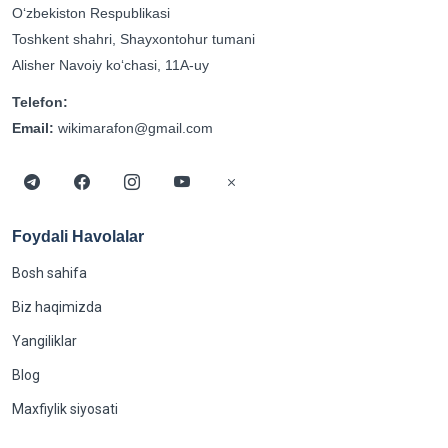
Oʻzbekiston Respublikasi
Toshkent shahri, Shayxontohur tumani
Alisher Navoiy koʻchasi, 11A-uy
Telefon:
Email:
wikimarafon@gmail.com
Foydali Havolalar
Bosh sahifa
Biz haqimizda
Yangiliklar
Blog
Maxfiylik siyosati