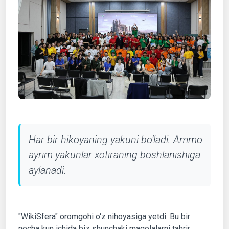
Har bir hikoyaning yakuni bo‘ladi. Ammo
ayrim yakunlar xotiraning boshlanishiga
aylanadi.
"WikiSfera" oromgohi o‘z nihoyasiga yetdi. Bu bir
necha kun ichida biz shunchaki maqolalarni tahrir