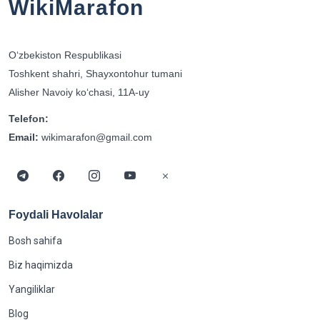
WikiMarafon
Oʻzbekiston Respublikasi
Toshkent shahri, Shayxontohur tumani
Alisher Navoiy koʻchasi, 11A-uy
Telefon:
Email:
wikimarafon@gmail.com
Foydali Havolalar
Bosh sahifa
Biz haqimizda
Yangiliklar
Blog