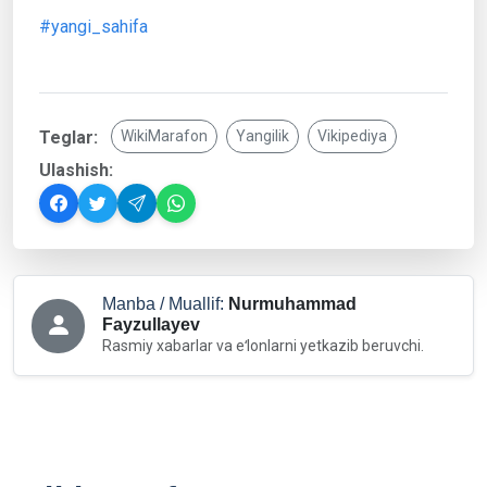
#yangi_sahifa
Teglar:
WikiMarafon
Yangilik
Vikipediya
Ulashish:
Manba / Muallif:
Nurmuhammad
Fayzullayev
Rasmiy xabarlar va eʻlonlarni yetkazib beruvchi.