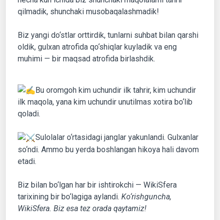
qilmadik, shunchaki musobaqalashmadik!
Biz yangi do‘stlar orttirdik, tunlarni suhbat bilan qarshi
oldik, gulxan atrofida qo‘shiqlar kuyladik va eng
muhimi — bir maqsad atrofida birlashdik.
Bu oromgoh kim uchundir ilk tahrir, kim uchundir
ilk maqola, yana kim uchundir unutilmas xotira bo‘lib
qoladi.
Sulolalar o‘rtasidagi janglar yakunlandi. Gulxanlar
so‘ndi. Ammo bu yerda boshlangan hikoya hali davom
etadi.
Biz bilan bo‘lgan har bir ishtirokchi — WikiSfera
tarixining bir bo‘lagiga aylandi.
Ko‘rishguncha,
WikiSfera. Biz esa tez orada qaytamiz!