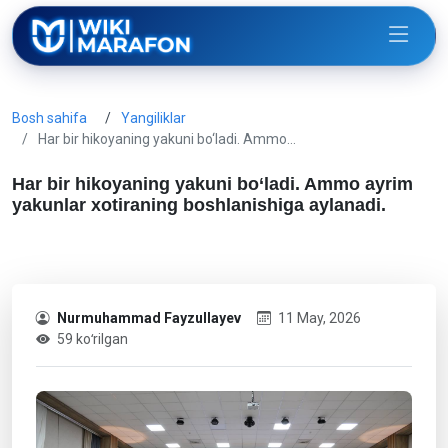
Bosh sahifa
Yangiliklar
Har bir hikoyaning yakuni bo‘ladi. Ammo…
Har bir hikoyaning yakuni bo‘ladi. Ammo ayrim
yakunlar xotiraning boshlanishiga aylanadi.
Nurmuhammad Fayzullayev
11 May, 2026
59 koʻrilgan