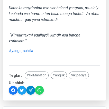
Karaoke maydonida ovozlar baland yangradi, musiqiy
kechada esa hamma tun bilan raqsga tushdi. Va o‘sha
mashhur gap yana isbotlandi:
“Kimdir taxtni egallaydi, kimdir esa barcha
xotiralarni”.
#yangi_sahifa
Teglar:
WikiMarafon
Yangilik
Vikipediya
Ulashish: