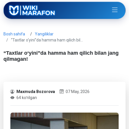
Bosh sahifa
Yangiliklar
“Taxtlar o‘yini”da hamma ham qilich bil…
“Taxtlar o‘yini”da hamma ham qilich bilan jang
qilmagan!
Maxmuda Bozorova
07 May, 2026
64 koʻrilgan