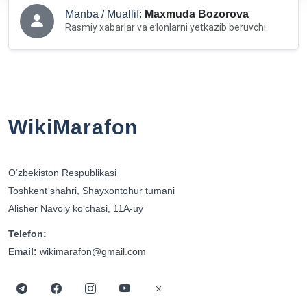
Manba / Muallif:
Maxmuda Bozorova
Rasmiy xabarlar va eʻlonlarni yetkazib beruvchi.
WikiMarafon
Oʻzbekiston Respublikasi
Toshkent shahri, Shayxontohur tumani
Alisher Navoiy koʻchasi, 11A-uy
Telefon:
Email:
wikimarafon@gmail.com