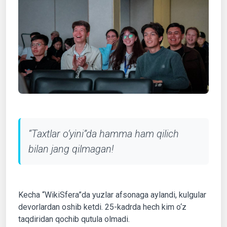
“Taxtlar o‘yini”da hamma ham qilich
bilan jang qilmagan!
Kecha “WikiSfera”da yuzlar afsonaga aylandi, kulgular
devorlardan oshib ketdi. 25-kadrda hech kim o‘z
taqdiridan qochib qutula olmadi.