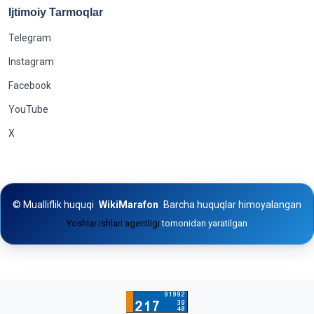
Ijtimoiy Tarmoqlar
Telegram
Instagram
Facebook
YouTube
X
©
Mualliflik huquqi
WikiMarafon
Barcha huquqlar himoyalangan
Yoshlar ishlari agentligi
tomonidan yaratilgan