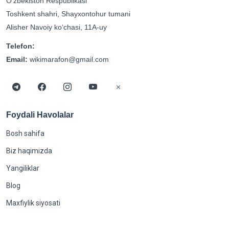
Oʻzbekiston Respublikasi
Toshkent shahri, Shayxontohur tumani
Alisher Navoiy koʻchasi, 11A-uy
Telefon:
Email:
wikimarafon@gmail.com
Foydali Havolalar
Bosh sahifa
Biz haqimizda
Yangiliklar
Blog
Maxfiylik siyosati