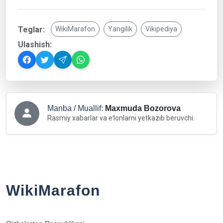
Teglar:
WikiMarafon
Yangilik
Vikipediya
Ulashish:
Manba / Muallif:
Maxmuda Bozorova
Rasmiy xabarlar va eʻlonlarni yetkazib beruvchi.
WikiMarafon