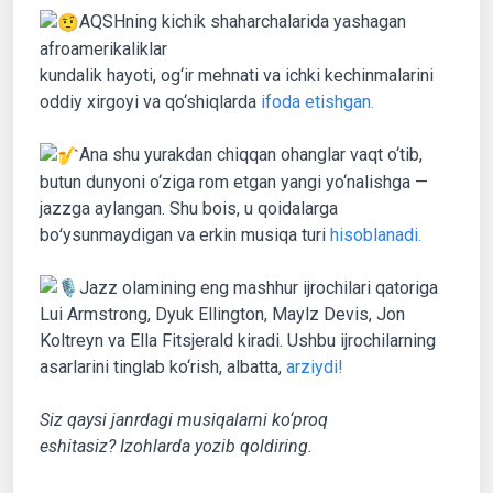
AQSHning kichik shaharchalarida yashagan
afroamerikaliklar
kundalik hayoti, og‘ir mehnati va ichki kechinmalarini
oddiy xirgoyi va qo‘shiqlarda
ifoda etishgan.
Ana shu yurakdan chiqqan ohanglar vaqt o‘tib,
butun dunyoni o‘ziga rom etgan yangi yo‘nalishga —
jazzga aylangan. Shu bois, u qoidalarga
boʻysunmaydigan va erkin musiqa turi
hisoblanadi.
Jazz olamining eng mashhur ijrochilari qatoriga
Lui Armstrong, Dyuk Ellington, Maylz Devis, Jon
Koltreyn va Ella Fitsjerald kiradi. Ushbu ijrochilarning
asarlarini tinglab ko‘rish, albatta,
arziydi!
Siz qaysi janrdagi musiqalarni ko‘proq
eshitasiz?
Izohlarda yozib qoldiring.