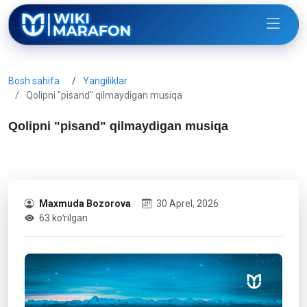
Bosh sahifa
Yangiliklar
Qolipni "pisand" qilmaydigan musiqa
Qolipni "pisand" qilmaydigan musiqa
Maxmuda Bozorova
30 Aprel, 2026
63 koʻrilgan