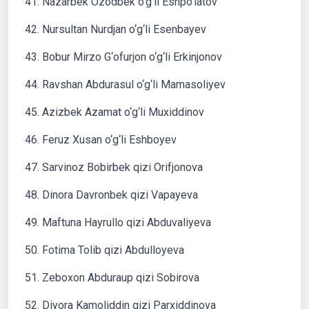
41. Nazarbek Ozodbek o‘g‘li Eshpo‘latov
42. Nursultan Nurdjan o‘g‘li Esenbayev
43. Bobur Mirzo G‘ofurjon o‘g‘li Erkinjonov
44. Ravshan Abdurasul o‘g‘li Mamasoliyev
45. Azizbek Azamat o‘g‘li Muxiddinov
46. Feruz Xusan o‘g‘li Eshboyev
47. Sarvinoz Bobirbek qizi Orifjonova
48. Dinora Davronbek qizi Vapayeva
49. Maftuna Hayrullo qizi Abduvaliyeva
50. Fotima Tolib qizi Abdulloyeva
51. Zeboxon Abduraup qizi Sobirova
52. Diyora Kamoliddin qizi Parxiddinova