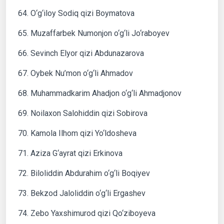
64. O‘g‘iloy Sodiq qizi Boymatova
65. Muzaffarbek Numonjon o‘g‘li Jo‘raboyev
66. Sevinch Elyor qizi Abdunazarova
67. Oybek Nu’mon o‘g‘li Ahmadov
68. Muhammadkarim Ahadjon o‘g‘li Ahmadjonov
69. Noilaxon Salohiddin qizi Sobirova
70. Kamola Ilhom qizi Yo‘ldosheva
71. Aziza G‘ayrat qizi Erkinova
72. Biloliddin Abdurahim o‘g‘li Boqiyev
73. Bekzod Jaloliddin o‘g‘li Ergashev
74. Zebo Yaxshimurod qizi Qo‘ziboyeva