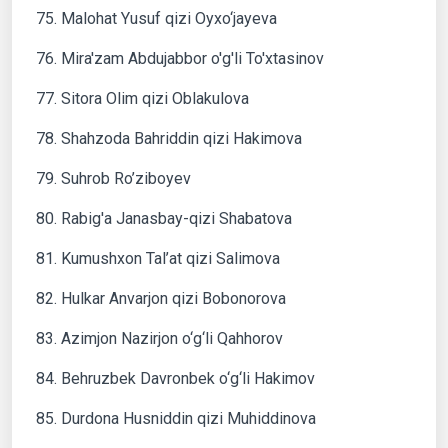
75. Malohat Yusuf qizi Oyxo‘jayeva
76. Mira'zam Abdujabbor o'g'li To'xtasinov
77. Sitora Olim qizi Oblakulova
78. Shahzoda Bahriddin qizi Hakimova
79. Suhrob Ro’ziboyev
80. Rabig'a Janasbay-qizi Shabatova
81. Kumushxon Tal’at qizi Salimova
82. Hulkar Anvarjon qizi Bobonorova
83. Azimjon Nazirjon o‘g‘li Qahhorov
84. Behruzbek Davronbek o‘g‘li Hakimov
85. Durdona Husniddin qizi Muhiddinova