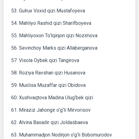
53. Gulrux Voxid qizi Mustafoyeva
54. Mahliyo Rashid qizi Sharifboyeva
55. Mahliyoxon To‘lqinjon qizi Nozimova
56. Sevinchoy Marks qizi Allaberganova
57. Visola Oybek qizi Tangirova
58. Roziya Ravshan qizi Husanova
59. Muxlisa Muzaffar qizi Obidova
60. Xushvaqtova Madina Ulug‘bek qizi
61. Miraziz Jahongir o‘g‘li Mirvorisov
62. Alvina Baxadir qizi Joldasbaeva
63. Muhammadjon Nodirjon o‘g‘li Bobomurodov