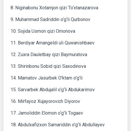
8. Niginabonu Xotamjon qizi To‘xtanazarova
9. Muhammad Sadriddin o‘g‘li Qurbonov
10. Sojida Usmon qizi Omonova
11. Berdiyar Amangeldi uli Quwanishbaev
12. Zuxra Dauletbay qizi Baymuratova
13. Shirinbonu Sobid qizi Saxodinova
14. Mamatov Jasurbek O'ktam o'g'li
15. Sarvarbek Abdujalil o‘g‘li Abdukarimov
16. Mirfayoz Xujayorovich Diyorov
17. Jamoliddin Elomon o‘g‘li Togaev
18. Abdulxafizxon Samariddin o’g’li Abdullayev