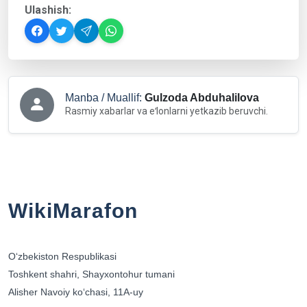
Ulashish:
Manba / Muallif:
Gulzoda Abduhalilova
Rasmiy xabarlar va eʻlonlarni yetkazib beruvchi.
WikiMarafon
Oʻzbekiston Respublikasi
Toshkent shahri, Shayxontohur tumani
Alisher Navoiy koʻchasi, 11A-uy