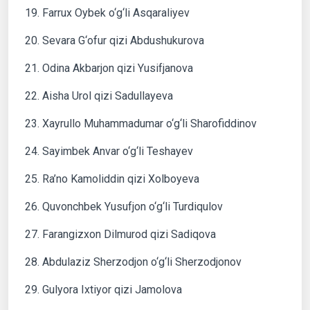
19. Farrux Oybek o‘g‘li Asqaraliyev
20. Sevara G‘ofur qizi Abdushukurova
21. Odina Akbarjon qizi Yusifjanova
22. Aisha Urol qizi Sadullayeva
23. Xayrullo Muhammadumar o‘g‘li Sharofiddinov
24. Sayimbek Anvar o‘g‘li Teshayev
25. Ra’no Kamoliddin qizi Xolboyeva
26. Quvonchbek Yusufjon o‘g‘li Turdiqulov
27. Farangizxon Dilmurod qizi Sadiqova
28. Abdulaziz Sherzodjon o‘g‘li Sherzodjonov
29. Gulyora Ixtiyor qizi Jamolova