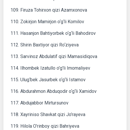
109. Firuza Tohirxon qizi Azamxonova
110. Zokirjon Mamirjon o‘g‘li Komilov
111. Hasanjon Bahtiyorbek o‘g‘li Bahodirov
112. Shirin Baxtiyor qizi Ro‘ziyeva
113. Sarvinoz Abdulatif qizi Mamasidiqova
114. Ilhombek Izatullo o'g'li Imomaliyev
115. Ulug‘bek Jasurbek o‘g‘li Istamov
116. Abdurahmon Abduqodir o‘g‘li Xamidov
117. Abdujabbor Mirtursunov
118. Xayriniso Shavkat qizi Jo’rayeva
119. Hilola O’rinboy qizi Bahriyeva