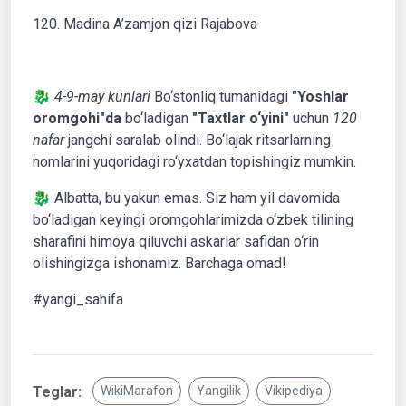
120. Madina A’zamjon qizi Rajabova
🐉
4-9-may kunlari
Bo‘stonliq tumanidagi
"Yoshlar
oromgohi"da
bo‘ladigan
"Taxtlar o‘yini"
uchun
120
nafar
jangchi saralab olindi. Bo‘lajak ritsarlarning
nomlarini yuqoridagi ro‘yxatdan topishingiz mumkin.
🐉 Albatta, bu yakun emas. Siz ham yil davomida
bo‘ladigan keyingi oromgohlarimizda o‘zbek tilining
sharafini himoya qiluvchi askarlar safidan o‘rin
olishingizga ishonamiz. Barchaga omad!
#yangi_sahifa
Teglar:
WikiMarafon
Yangilik
Vikipediya