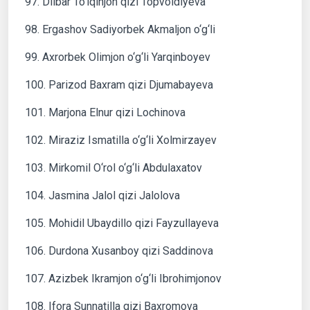
97. Dilbar To’lqinjon qizi Topvoldiyeva
98. Ergashov Sadiyorbek Akmaljon o‘g‘li
99. Axrorbek Olimjon o‘g‘li Yarqinboyev
100. Parizod Baxram qizi Djumabayeva
101. Marjona Elnur qizi Lochinova
102. Miraziz Ismatilla o‘g‘li Xolmirzayev
103. Mirkomil O‘rol o‘g‘li Abdulaxatov
104. Jasmina Jalol qizi Jalolova
105. Mohidil Ubaydillo qizi Fayzullayeva
106. Durdona Xusanboy qizi Saddinova
107. Azizbek Ikramjon o‘g‘li Ibrohimjonov
108. Ifora Sunnatilla qizi Baxromova