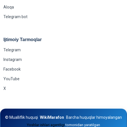
Aloqa
Telegram bot
Ijtimoiy Tarmoqlar
Telegram
Instagram
Facebook
YouTube
X
©
Mualliflik huquqi
WikiMarafon
Barcha huquqlar himoyalangan
Yoshlar ishlari agentligi
tomonidan yaratilgan