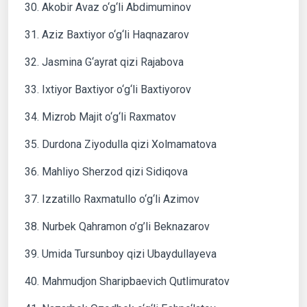
30. Akobir Avaz o‘g‘li Abdimuminov
31. Aziz Baxtiyor o‘g‘li Haqnazarov
32. Jasmina G‘ayrat qizi Rajabova
33. Ixtiyor Baxtiyor o‘g‘li Baxtiyorov
34. Mizrob Majit o‘g‘li Raxmatov
35. Durdona Ziyodulla qizi Xolmamatova
36. Mahliyo Sherzod qizi Sidiqova
37. Izzatillo Raxmatullo o‘g‘li Azimov
38. Nurbek Qahramon o’g’li Beknazarov
39. Umida Tursunboy qizi Ubaydullayeva
40. Mahmudjon Sharipbaevich Qutlimuratov