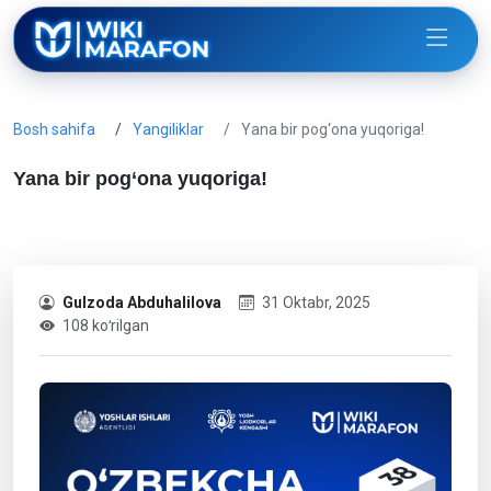
Bosh sahifa
Yangiliklar
Yana bir pog‘ona yuqoriga!
Yana bir pog‘ona yuqoriga!
Gulzoda Abduhalilova
31 Oktabr, 2025
108 koʻrilgan