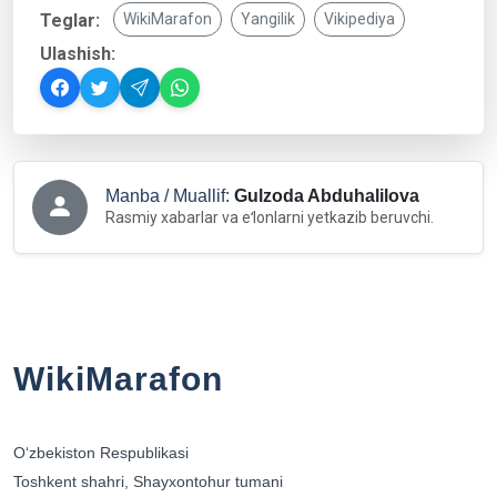
Teglar:
WikiMarafon
Yangilik
Vikipediya
Ulashish:
Manba / Muallif:
Gulzoda Abduhalilova
Rasmiy xabarlar va eʻlonlarni yetkazib beruvchi.
WikiMarafon
Oʻzbekiston Respublikasi
Toshkent shahri, Shayxontohur tumani