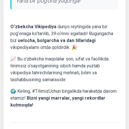
Yana bir pog‘ona yuqoriga!
O‘zbekcha Vikipediya
dunyo reytingida yana bir
pog‘onaga ko‘tarilib,
39-o‘rinni
egalladi! Bugungacha
biz
uelscha, bolgarcha va dan tillaridagi
vikipediyalarni ortda qoldirdik. 🎉
📈 Bu o‘zbekcha maqolalar son, sifat va faollikda
tinimsiz o‘sayotganining isboti hamda yuzlab
vikipediya tahrirchilarining mehnati, bilim va
tashabbusining samarasidir.
🌍 Keling, #TilimizUchun birgalikda harakatda davom
etamiz!
Bizni yangi marralar, yangi rekordlar
kutmoqda!