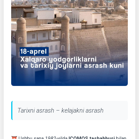
Tarixni asrash – kelajakni asrash
⛩️ Ushbu sana
1982-yilda
ICOMOS tashabbusi
bilan