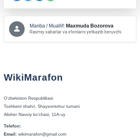
Manba / Muallif:
Maxmuda Bozorova
Rasmiy xabarlar va eʻlonlarni yetkazib beruvchi.
WikiMarafon
Oʻzbekiston Respublikasi
Toshkent shahri, Shayxontohur tumani
Alisher Navoiy koʻchasi, 11A-uy
Telefon:
Email:
wikimarafon@gmail.com