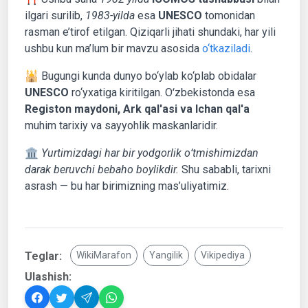
ilgari surilib,
1983-yilda
esa
UNESCO
tomonidan
rasman e’tirof etilgan. Qiziqarli jihati shundaki, har yili
ushbu kun ma’lum bir mavzu asosida
o‘tkaziladi
.
🕌 Bugungi kunda dunyo bo‘ylab ko‘plab obidalar
UNESCO
ro‘yxatiga kiritilgan. Oʻzbekistonda esa
Registon maydoni, Ark qal'asi va Ichan qal'a
muhim tarixiy va sayyohlik maskanlaridir.
🏛️
Yurtimizdagi har bir yodgorlik oʻtmishimizdan
darak beruvchi bebaho boylikdir.
Shu sababli, tarixni
asrash — bu har birimizning mas’uliyatimiz.
Teglar:
WikiMarafon
Yangilik
Vikipediya
Ulashish: