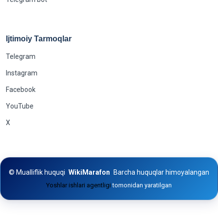
Ijtimoiy Tarmoqlar
Telegram
Instagram
Facebook
YouTube
X
©
Mualliflik huquqi
WikiMarafon
Barcha huquqlar himoyalangan
Yoshlar ishlari agentligi
tomonidan yaratilgan